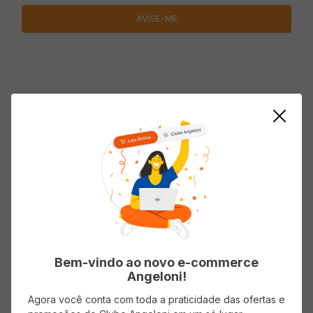
Descrição do produto
Energético RED BULL Blueberry e Baunilha The
Winter Edition 250ml
Avaliações
Bem-vindo ao novo e-commerce
Angeloni!
Carregando…
Agora você conta com toda a praticidade das ofertas e
Faça login para escrever uma avaliação.