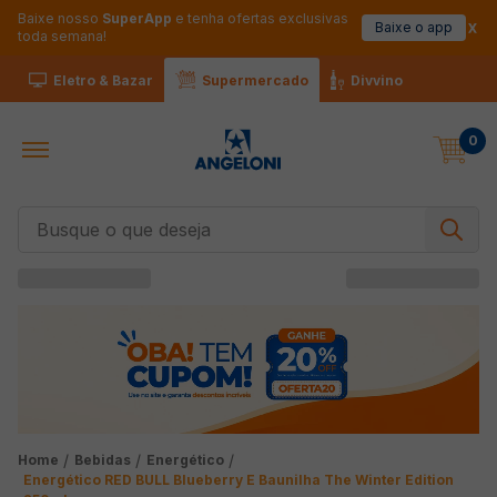
Baixe nosso
SuperApp
e tenha ofertas exclusivas
Baixe o app
toda semana!
Eletro & Bazar
Supermercado
Divvino
0
Busque o que deseja
Bebidas
Energético
Energético RED BULL Blueberry E Baunilha The Winter Edition