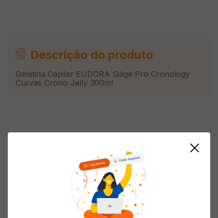
Descrição do produto
Gelatina Capilar EUDORA Siàge Pro Cronology
Curvas Crono Jelly 300ml
Avaliações
Carregando…
5 estrelas
0%
4 estrelas
0%