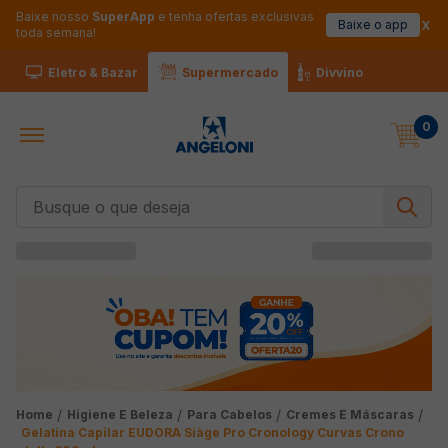
Baixe nosso
SuperApp
e tenha ofertas exclusivas
Baixe o app
toda semana!
Eletro & Bazar
Supermercado
Divvino
0
Busque o que deseja
Higiene E Beleza
Para Cabelos
Cremes E Máscaras
Gelatina Capilar EUDORA Siàge Pro Cronology Curvas Crono