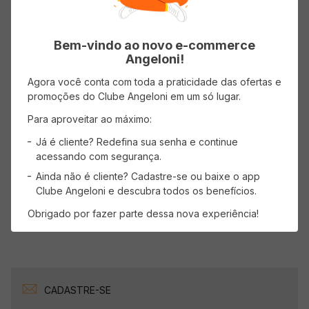
3 estrelas
0%
Bem-vindo ao novo e-commerce
Angeloni!
2 estrelas
0%
Agora você conta com toda a praticidade das ofertas e
promoções do Clube Angeloni em um só lugar.
1 estrela
0%
Para aproveitar ao máximo:
Faça login para escrever uma avaliação.
Já é cliente? Redefina sua senha e continue
acessando com segurança.
Mais recentes
Todos
Ainda não é cliente? Cadastre-se ou baixe o app
Clube Angeloni e descubra todos os benefícios.
Obrigado por fazer parte dessa nova experiência!
Carregando avaliações…
CADASTRE-SE