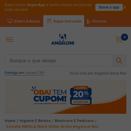
Baixe nosso
SuperApp
e tenha ofertas exclusivas
Baixe o app
toda semana!
Eletro & Bazar
Supermercado
Divvino
0
Busque o que deseja
Entrega em:
Inserir CEP
Você está em
Angeloni Beira Mar
Higiene E Beleza
Manicure E Pedicure
Esmalte IMPALA Stitch Glitter Brilho Angelical 6ml