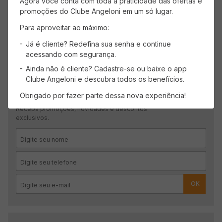
Agora você conta com toda a praticidade das ofertas e
Mais recentes
Todos
promoções do Clube Angeloni em um só lugar.
Para aproveitar ao máximo:
Carregando avaliações…
Já é cliente? Redefina sua senha e continue
acessando com segurança.
Ainda não é cliente? Cadastre-se ou baixe o app
Clube Angeloni e descubra todos os benefícios.
CADASTRE-SE
Obrigado por fazer parte dessa nova experiência!
Receba promoções, novidades e descontos
exclusivos.
OK