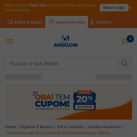
Baixe nosso
SuperApp
e tenha ofertas exclusivas
Baixe o app
toda semana!
Eletro & Bazar
Supermercado
Divvino
0
Busque o que deseja
Higiene E Beleza
Para Cabelos
Condicionadores
Condicionador De Cabelo ELSEVE Bond Repair 200ml