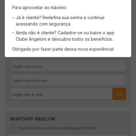
Carregando avaliações…
Para aproveitar ao máximo:
Já é cliente? Redefina sua senha e continue
acessando com segurança.
Ainda não é cliente? Cadastre-se ou baixe o app
CADASTRE-SE
Clube Angeloni e descubra todos os benefícios.
Receba promoções, novidades e descontos
Obrigado por fazer parte dessa nova experiência!
exclusivos.
OK
WHATSAPP ANGELONI
Receba nossas últimas ofertas pelo Whats.