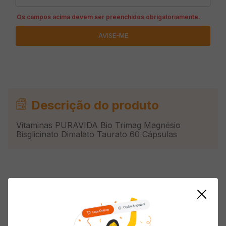
Descrição do produto
Vitaminas PURAVIDA Bio Trimag Magnésio
Bisglicinato Dimalato Taurato 60 Cápsulas
Avaliações