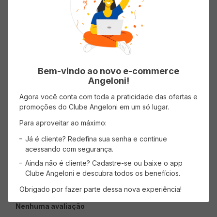
Classificação média: 0
(0 avaliações)
5 estrelas
0%
4 estrelas
0%
Bem-vindo ao novo e-commerce
3 estrelas
0%
Angeloni!
Agora você conta com toda a praticidade das ofertas e
2 estrelas
0%
promoções do Clube Angeloni em um só lugar.
1 estrela
0%
Para aproveitar ao máximo:
Já é cliente? Redefina sua senha e continue
Faça login para escrever uma avaliação.
acessando com segurança.
Ainda não é cliente? Cadastre-se ou baixe o app
Clube Angeloni e descubra todos os benefícios.
Mais recentes
Todos
Obrigado por fazer parte dessa nova experiência!
Nenhuma avaliação