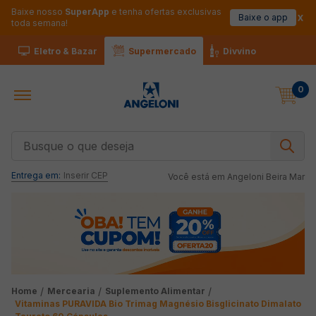
Baixe nosso
SuperApp
e tenha ofertas exclusivas
Baixe o app
toda semana!
Eletro & Bazar
Supermercado
Divvino
0
Busque o que deseja
Entrega em:
Inserir CEP
Você está em
Angeloni Beira Mar
Mercearia
Suplemento Alimentar
Vitaminas PURAVIDA Bio Trimag Magnésio Bisglicinato Dimalato