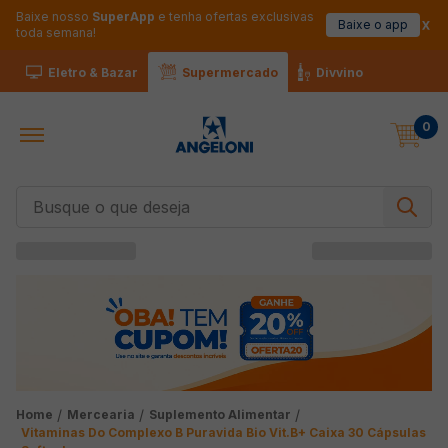
Baixe nosso
SuperApp
e tenha ofertas exclusivas
Baixe o app
toda semana!
Eletro & Bazar
Supermercado
Divvino
0
Busque o que deseja
Mercearia
Suplemento Alimentar
Vitaminas Do Complexo B Puravida Bio Vit.B+ Caixa 30 Cápsulas