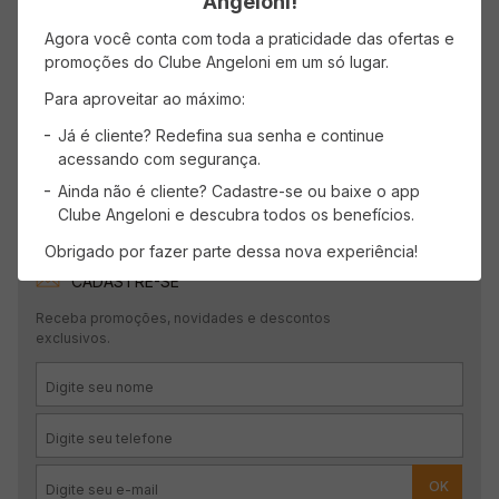
Angeloni!
Faça login para escrever uma avaliação.
Agora você conta com toda a praticidade das ofertas e
promoções do Clube Angeloni em um só lugar.
Mais recentes
Todos
Para aproveitar ao máximo:
Já é cliente? Redefina sua senha e continue
acessando com segurança.
Carregando avaliações…
Ainda não é cliente? Cadastre-se ou baixe o app
Clube Angeloni e descubra todos os benefícios.
Obrigado por fazer parte dessa nova experiência!
CADASTRE-SE
Receba promoções, novidades e descontos
exclusivos.
OK