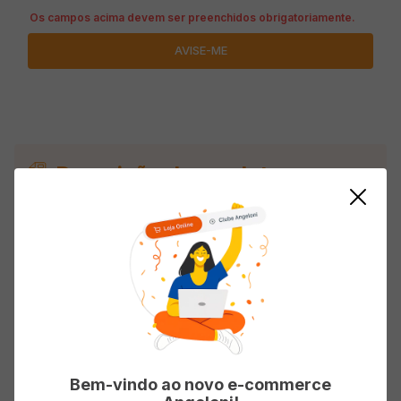
Descrição do produto
Vitaminas do Complexo B Puravida Bio Vit.B+
Caixa 30 Cápsulas Softgel
Avaliações
Bem-vindo ao novo e-commerce
Carregando…