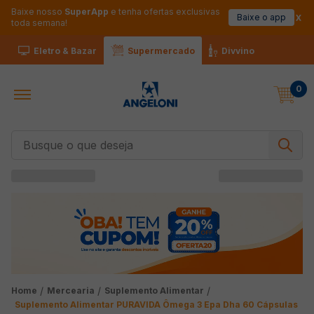
Baixe nosso
SuperApp
e tenha ofertas exclusivas
Baixe o app
toda semana!
Eletro & Bazar
Supermercado
Divvino
0
Busque o que deseja
Mercearia
Suplemento Alimentar
Suplemento Alimentar PURAVIDA Ômega 3 Epa Dha 60 Cápsulas