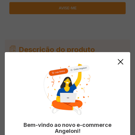
Descrição do produto
Suplemento Alimentar PURAVIDA Ômega 3 Epa
Dha 60 Cápsulas
Avaliações
Carregando…
Bem-vindo ao novo e-commerce
Angeloni!
Faça login para escrever uma avaliação.