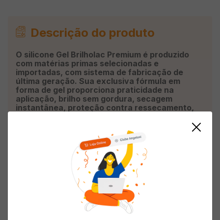
Descrição do produto
O silicone Gel Brilholac Premium é produzido
com matérias primas selecionadas e
importadas, com sistema de fabricação de
última geração. Sua exclusiva fórmula em
forma de gel proporciona praticidade na
aplicação, brilho sem gordura, secagem
instantânea, proteção contra ressecamento,
alta repelência à água e beleza geral do seu
veículo, realçando a cor e o brilho. O silicone
gel Brilholac é usado em painéis, pára-choques,
pneus e partes pretas do veículo.