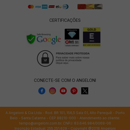
CERTIFICAÇÕES
CONECTE-SE COM O ANGELONI
A.Angeloni & Cia Ltda - Rod. BR 101, 156,5 Sala 01, Alto Perequê - Porto
Belo - Santa Catarina - CEP 88210-000 - Atendimento ao cliente:
tempo@angeloni.com.br
. CNPJ: 83.646.984/0069-06
Inscrição Estadual: 255.251.629 - Copyright @2018 Angeloni