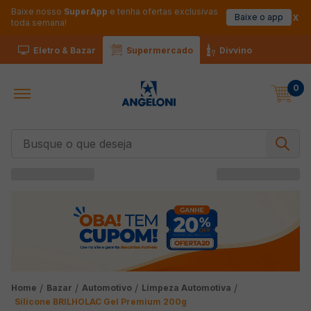
Baixe nosso
SuperApp
e tenha ofertas exclusivas
Baixe o app
toda semana!
Eletro & Bazar
Supermercado
Divvino
0
Busque o que deseja
Bazar
Automotivo
Limpeza Automotiva
Silicone BRILHOLAC Gel Premium 200g