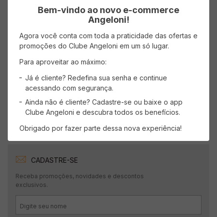
Avaliações
Bem-vindo ao novo e-commerce
Angeloni!
Carregando…
Agora você conta com toda a praticidade das ofertas e
promoções do Clube Angeloni em um só lugar.
Faça login para escrever uma avaliação.
Para aproveitar ao máximo:
Já é cliente? Redefina sua senha e continue
Mais recentes
Todos
acessando com segurança.
Ainda não é cliente? Cadastre-se ou baixe o app
Carregando avaliações…
Clube Angeloni e descubra todos os benefícios.
Obrigado por fazer parte dessa nova experiência!
CADASTRE-SE
Receba promoções, novidades e descontos
exclusivos.