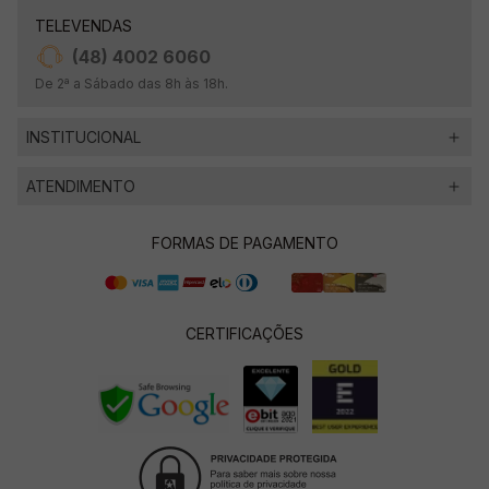
TELEVENDAS
(48) 4002 6060
De 2ª a Sábado das 8h às 18h.
INSTITUCIONAL
ATENDIMENTO
FORMAS DE PAGAMENTO
CERTIFICAÇÕES