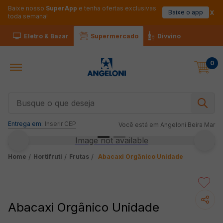
Baixe nosso
SuperApp
e tenha ofertas exclusivas
Baixe o app
toda semana!
Eletro & Bazar
Supermercado
Divvino
0
Busque o que deseja
Entrega em:
Inserir CEP
Você está em
Angeloni Beira Mar
Image not available
Abacaxi Orgânico Unidade
Hortifruti
Frutas
Abacaxi Orgânico Unidade