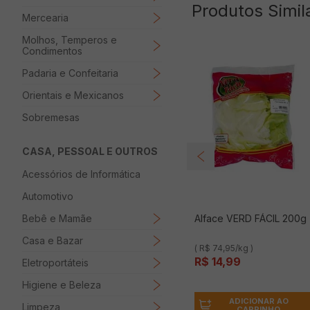
Produtos Simil
Mercearia
Molhos, Temperos e
Condimentos
Padaria e Confeitaria
Orientais e Mexicanos
Sobremesas
CASA, PESSOAL E OUTROS
Acessórios de Informática
Automotivo
Bebê e Mamãe
Alface VERD FÁCIL 200g
Casa e Bazar
( R$ 74,95/kg )
R$
14
,
99
Eletroportáteis
Higiene e Beleza
ADICIONAR AO
Limpeza
CARRINHO