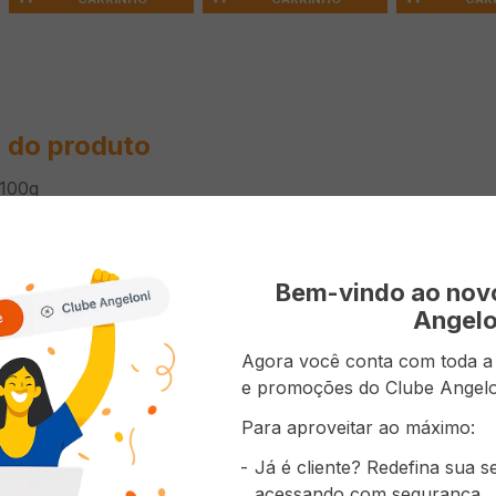
 do produto
 100g
ões do Produto
Bem-vindo ao no
Angelo
Alho Por
Agora você conta com toda a p
e promoções do Clube Angelo
Para aproveitar ao máximo:
prou também
Já é cliente? Redefina sua 
acessando com segurança.