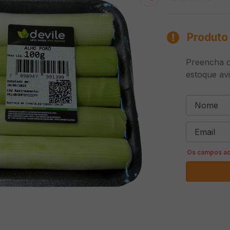
Produto 
Preencha o
estoque av