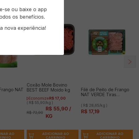
re-se ou baixe o app
odos os benefícios.
a nova experiência!
Coxão Mole Bovino
o Frango NAT
Filé de Peito de Frango
BEST BEEF Moído kg
NAT VERDE Tiras
Economize
R$
17
,
00
Resfriado 600g
( R$ 55,90/kg )
( R$ 28,65/kg )
R$
55
,
90
/
R$
17
,
19
R$
72
,
90
KG
ONAR AO
ADICIONAR AO
ADICIONAR AO
RINHO
CARRINHO
CARRINHO