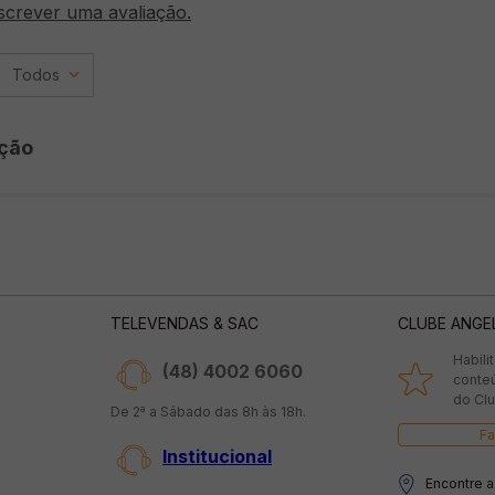
screver uma avaliação.
Todos
ção
TELEVENDAS & SAC
CLUBE ANGE
Habili
(48) 4002 6060
conte
do Clu
De 2ª a Sábado das 8h às 18h.
Fa
Institucional
Encontre a