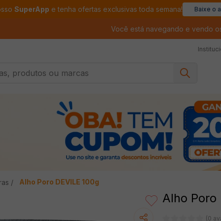
osso
SuperApp
e tenha ofertas exclusivas toda semana!
Baixe o 
Você está navegando e vendo o
Instituc
, produtos ou marcas
Alho Poro DEVILE 100g
ras
Alho Poro
(0 av