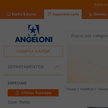
Baixe n
Eletro & Bazar
Supermercado
Divvino
Buscar por categorias
Termos Mais
Buscados
COMPRA RÁPIDA
1
º
Café
2
º
Leite
DEPARTAMENTOS
3
º
Chocolate
4
º
Iogurte
ESPECIAIS
Hortifruti
Verdu
5
º
Queijo
Ofertas SuperApp
6
º
Carne
Super Ofertas
7
º
Pão