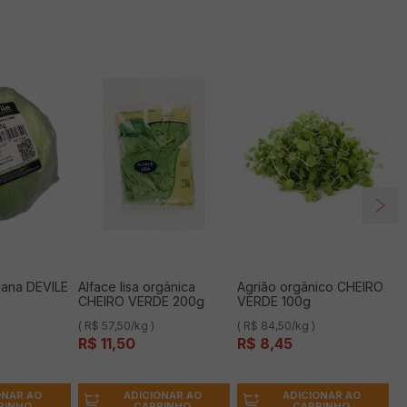
cana DEVILE
Alface lisa orgânica
Agrião orgânico CHEIRO
CHEIRO VERDE 200g
VERDE 100g
( R$ 57,50/kg )
( R$ 84,50/kg )
R$
11
,
50
R$
8
,
45
ONAR AO
ADICIONAR AO
ADICIONAR AO
RINHO
CARRINHO
CARRINHO