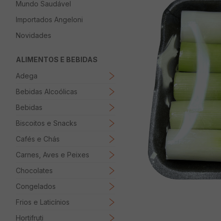
Mundo Saudável
8
º
Papel Higienico
Importados Angeloni
9
º
Macarrão
Novidades
10
º
Ovo
ALIMENTOS E BEBIDAS
Adega
Bebidas Alcoólicas
Bebidas
Biscoitos e Snacks
Cafés e Chás
Carnes, Aves e Peixes
Chocolates
Congelados
Frios e Laticínios
Hortifruti