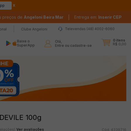
app
|
s preços de
Angeloni Beira Mar
Entrega em:
Inserir CEP
Televendas (48) 4002-6060
ional
Clube Angeloni
0
itens
Baixe o
Olá,

R$ 0,00
SuperApp
Entre ou cadastre-se
 DEVILE 100g
aliações)
Ver avaliações
4339716