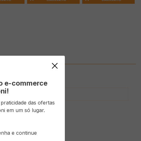
vo e-commerce
ni!
ó
raticidade das ofertas
ni em um só lugar.
senha e continue