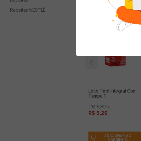
Receitas NESTLÉ
Leite Tirol Integral Com
Tampa 1l
( R$ 5,29/l )
R$
5
,
29
ADICIONAR AO
CARRINHO