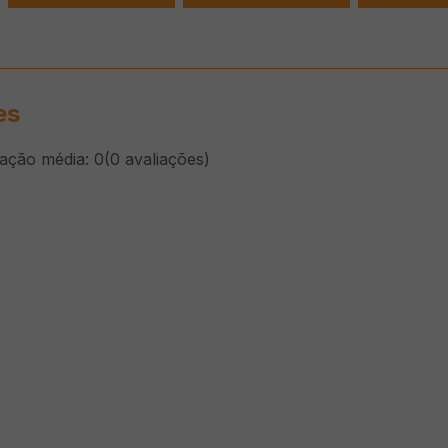
es
cação média: 0
(0 avaliações)