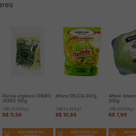
ares
Rúcula orgânica CHEIRO
Alface DELÍCIA 200g
Alface Ameri
VERDE 100g
200g
( R$ 115,90/kg )
( R$ 54,45/kg )
( R$ 39,95/kg )
R$
11
,
59
R$
10
,
89
R$
7
,
99
ADICIONAR AO
ADICIONAR AO
ADICI
CARRINHO
CARRINHO
CAR