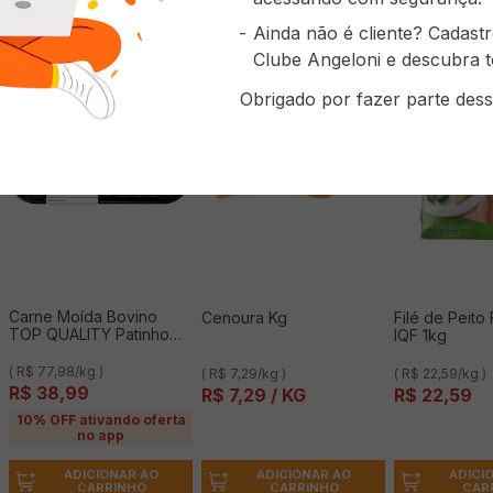
Ainda não é cliente? Cadast
Clube Angeloni e descubra t
Obrigado por fazer parte dess
Carne Moída Bovino
Cenoura Kg
Filé de Peit
TOP QUALITY Patinho
IQF 1kg
ATM Resfriado 500g
( R$ 77,98/kg )
( R$ 7,29/kg )
( R$ 22,59/kg )
R$
38
,
99
R$
7
,
29
/ KG
R$
22
,
59
10% OFF ativando oferta
no app
ADICIONAR AO
ADICI
ADICIONAR AO
CARRINHO
CAR
CARRINHO