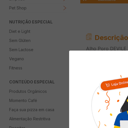
Pet Shop
NUTRIÇÃO ESPECIAL
Diet e Light
Descrição
Sem Glúten
Alho Poro DEVILE
Sem Lactose
Vegano
Fitness
Informaç
CONTEÚDO ESPECIAL
Tipo de Verdura
Produtos Orgânicos
Momento Café
Faça sua pizza em casa
Alimentação Restritiva
Quem viu com
Receitas