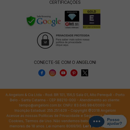
CERTIFICAÇÕES
CONECTE-SE COM O ANGELONI
A.Angeloni & Cia Ltda - Rod. BR 101, 156,5 Sala 01, Alto Perequê - Porto
Belo - Santa Catarina - CEP 88210-000 - Atendimento ao cliente:
tempo@angeloni.com.br
. CNPJ: 83.646.984/0069-06
Inscrição Estadual: 255.251.629 - Copyright @2018 Angeloni
Acesse as nossas
Políticas de Privacidade e Segurança
,
Políticas de
Cookies
,
Termos de Uso
. Não vendemos bebidas alcoólicas para
menores de 18 anos. Lei número 8069/90.
Ler todos os termos.