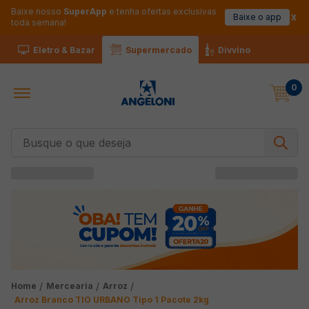
Baixe nosso
SuperApp
e tenha ofertas exclusivas
Baixe o app
toda semana!
Eletro & Bazar
Supermercado
Divvino
0
Busque o que deseja
Mercearia
Arroz
Arroz Branco TIO URBANO Tipo 1 Pacote 2kg