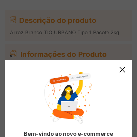
Descrição do produto
Arroz Branco TIO URBANO Tipo 1 Pacote 2kg
Informações do Produto
Origem
Nacional
Tipo
Branco
Avaliações
Bem-vindo ao novo e-commerce