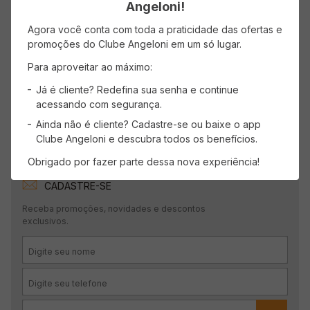
Carregando…
Angeloni!
Faça login para escrever uma avaliação.
Agora você conta com toda a praticidade das ofertas e
promoções do Clube Angeloni em um só lugar.
Para aproveitar ao máximo:
Mais recentes
Todos
Já é cliente? Redefina sua senha e continue
acessando com segurança.
Carregando avaliações…
Ainda não é cliente? Cadastre-se ou baixe o app
Clube Angeloni e descubra todos os benefícios.
Obrigado por fazer parte dessa nova experiência!
CADASTRE-SE
Receba promoções, novidades e descontos
exclusivos.