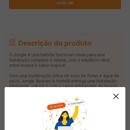
Descrição do produto
O Jungle é uma bebida funcional criada para uma
hidratação completa e natural, com o equilíbrio ideal
entre leveza e sabor tropical.
Com uma combinação única de suco de frutas e água de
coco, Jungle Abacaxi e Hortelã entrega uma hidratação
inteligente, natural e com o sabor refrescante da mistura
entre o abacaxi e a hortelã.
O sabor Abacaxi e Hortelã entrega uma experiência leve
e equilibrada, com apenas 24 calorias por unidade.
Smart Hydration combina performance e bem-estar,
promovendo hidratação completa, recuperação muscular
e energia natural para o dia a dia e para esportes de alta