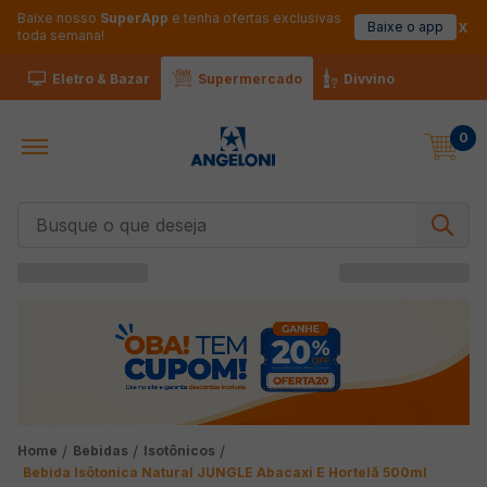
Baixe nosso
SuperApp
e tenha ofertas exclusivas
Baixe o app
toda semana!
Eletro & Bazar
Supermercado
Divvino
0
Busque o que deseja
Bebidas
Isotônicos
Bebida Isôtonica Natural JUNGLE Abacaxi E Hortelã 500ml