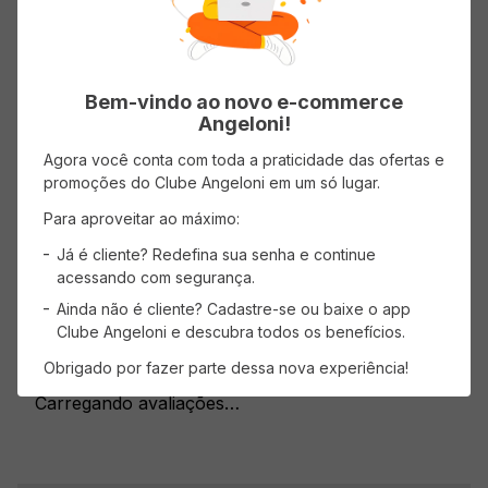
intensidade.
Bem-vindo ao novo e-commerce
Angeloni!
Agora você conta com toda a praticidade das ofertas e
Avaliações
promoções do Clube Angeloni em um só lugar.
Para aproveitar ao máximo:
Carregando…
Já é cliente? Redefina sua senha e continue
Faça login para escrever uma avaliação.
acessando com segurança.
Ainda não é cliente? Cadastre-se ou baixe o app
Clube Angeloni e descubra todos os benefícios.
Mais recentes
Todos
Obrigado por fazer parte dessa nova experiência!
Carregando avaliações…