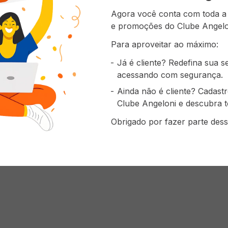
Agora você conta com toda a p
e promoções do Clube Angelo
AO CARRINHO
Para aproveitar ao máximo:
Já é cliente? Redefina sua 
Mostrando
1
-
5
de
5
produto
acessando com segurança.
1
Ainda não é cliente? Cadast
Clube Angeloni e descubra t
Obrigado por fazer parte dess