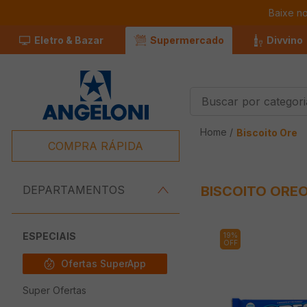
Baixe n
Eletro & Bazar
Supermercado
Divvino
Buscar por categorias
Termos Mais
Home /
Biscoito Ore
Buscados
COMPRA RÁPIDA
1
º
Café
2
º
Leite
DEPARTAMENTOS
BISCOITO ORE
3
º
Chocolate
4
º
Iogurte
ESPECIAIS
19%
OFF
5
º
Carne
Ofertas SuperApp
6
º
Queijo
Super Ofertas
7
º
Pão