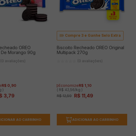
Compre 3 e Ganhe Selo Extra
 Recheado OREO
Biscoito Recheado OREO Original
e De Morango 90g
Multipack 270g
(0 avaliações)
(0 avaliações)
e
R$
0
,
90
Economize
R$
1
,
10
g )
( R$ 42,56/kg )
$
3
,
79
R$
11
,
49
R$
12
,
59
ICIONAR AO CARRINHO
ADICIONAR AO CARRINHO