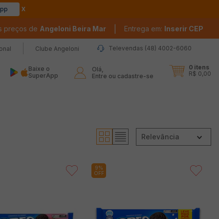
app
|
s preços de
Angeloni Beira Mar
Entrega em:
Inserir CEP
Televendas (48) 4002-6060
ional
Clube Angeloni
0
itens
Baixe o
Olá,

R$ 0,00
SuperApp
Entre ou cadastre-se
Relevância
9%
OFF