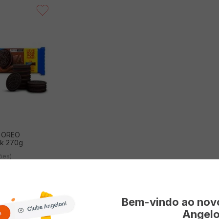
o OREO
ck 270g
ções)
Bem-vindo ao no
Angelo