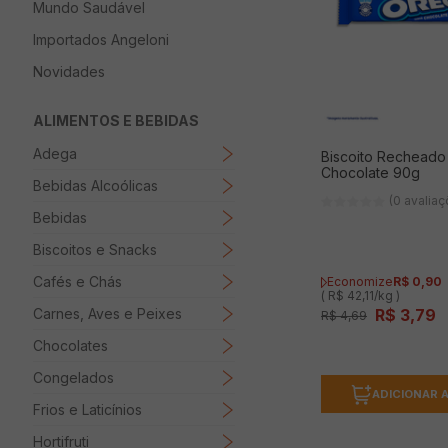
Mundo Saudável
8
º
Papel Higienico
Importados Angeloni
9
º
Macarrão
Novidades
10
º
Ovo
ALIMENTOS E BEBIDAS
Adega
Biscoito Rechead
Chocolate 90g
Bebidas Alcoólicas
(0 avalia
Bebidas
Biscoitos e Snacks
Cafés e Chás
Economize
R$
0
,
90
( R$ 42,11/kg )
Carnes, Aves e Peixes
R$
3
,
79
R$
4
,
69
Chocolates
Congelados
ADICIONAR 
Frios e Laticínios
Hortifruti