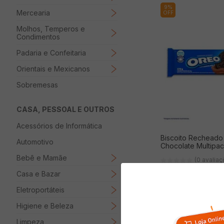
9%
Mercearia
OFF
Molhos, Temperos e
Condimentos
Padaria e Confeitaria
Orientais e Mexicanos
Sobremesas
CASA, PESSOAL E OUTROS
Acessórios de Informática
Biscoito Rechead
Automotivo
Chocolate Multipa
Bebê e Mamãe
(0 avalia
Casa e Bazar
Eletroportáteis
Economize
R$
1
,
10
Higiene e Beleza
( R$ 42,56/kg )
R$
11
,
49
R$
12
,
59
Limpeza