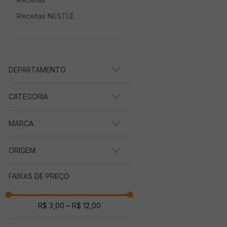
Receitas NESTLÉ
DEPARTAMENTO
Mercearia
(
5
)
CATEGORIA
Biscoitos e Snacks
(
5
)
MARCA
LACTA
(
5
)
ORIGEM
Nacional
(
5
)
FAIXAS DE PREÇO
R$ 3,00
–
R$ 12,00