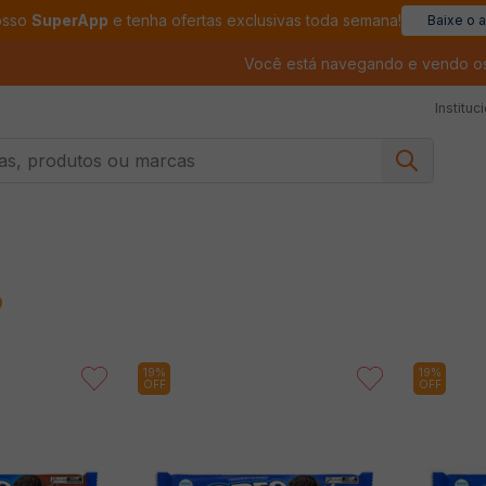
osso
SuperApp
e tenha ofertas exclusivas toda semana!
Baixe o 
Você está navegando e vendo o
Instituc
, produtos ou marcas
O
19%
19%
OFF
OFF