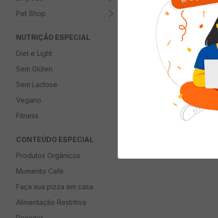
Pet Shop
ADICIONAR 
NUTRIÇÃO ESPECIAL
Diet e Light
Sem Glúten
Sem Lactose
Vegano
Fitness
CONTEÚDO ESPECIAL
Produtos Orgânicos
Momento Café
Faça sua pizza em casa
Alimentação Restritiva
Receitas