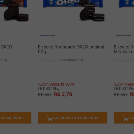
o OREO
Biscoito Recheado OREO original
Biscoito
90g
Milkshak
ções)
(0 avaliações)
Economize
R$
0
,
90
Economiz
( R$ 42,11/kg )
( R$ 42,11/k
R$
3
,
79
R
R$
4
,
69
R$
4
,
69
AO CARRINHO
ADICIONAR AO CARRINHO
AD