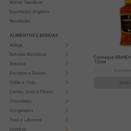
Mundo Saudável
8
º
Papel Higienico
Importados Angeloni
9
º
Macarrão
Novidades
10
º
Ovo
ALIMENTOS E BEBIDAS
Adega
Bebidas Alcoólicas
Conhaque BRAND
700ml
Bebidas
(0 avalia
Biscoitos e Snacks
Cafés e Chás
AVISE
Carnes, Aves e Peixes
Chocolates
Congelados
Frios e Laticínios
Hortifruti