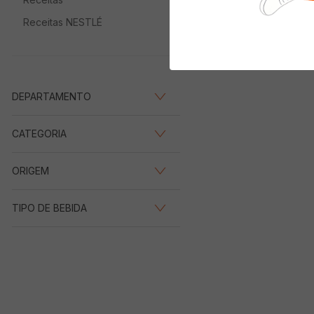
Receitas NESTLÉ
DEPARTAMENTO
Bebidas Alcoólicas
(
1
)
CATEGORIA
Destilados
(
1
)
ORIGEM
Importado
(
1
)
TIPO DE BEBIDA
Conhaque
(
1
)