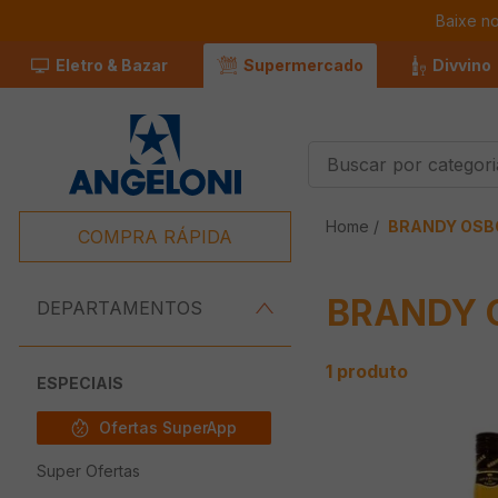
Baixe n
Eletro & Bazar
Supermercado
Divvino
Buscar por categorias
Termos Mais
BRANDY OSB
Buscados
COMPRA RÁPIDA
1
º
Café
BRANDY 
2
º
Leite
DEPARTAMENTOS
3
º
Chocolate
1
produto
4
º
Queijo
ESPECIAIS
5
º
Iogurte
Ofertas SuperApp
6
º
Carne
Super Ofertas
7
º
Pão