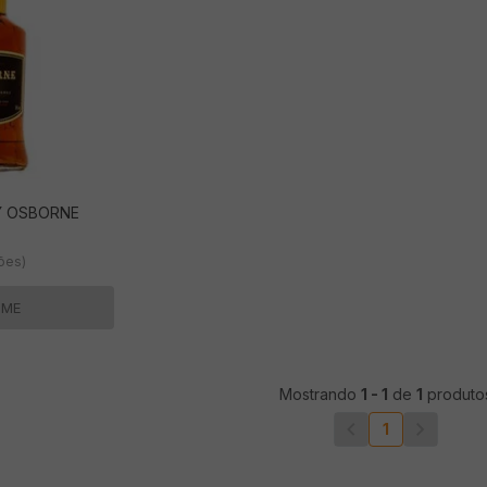
Y OSBORNE
ções)
-ME
Mostrando
1
-
1
de
1
produto
1