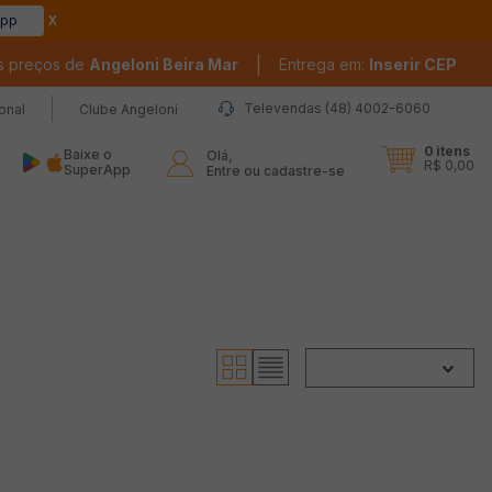
app
|
s preços de
Angeloni Beira Mar
Entrega em:
Inserir CEP
Televendas (48) 4002-6060
ional
Clube Angeloni
0
itens
Baixe o
Olá,

R$ 0,00
SuperApp
Entre ou cadastre-se