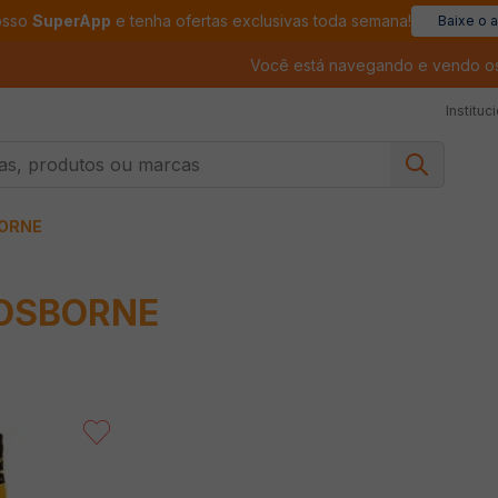
osso
SuperApp
e tenha ofertas exclusivas toda semana!
Baixe o 
Você está navegando e vendo o
Instituc
, produtos ou marcas
ORNE
OSBORNE