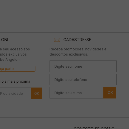
LONI
CADASTRE-SE
te seu acesso aos
Receba promoções, novidades e
údos exclusivos
descontos exclusivos.
be Angeloni.
ça parte
 loja mais próxima
OK
CONECTE-SE COM O