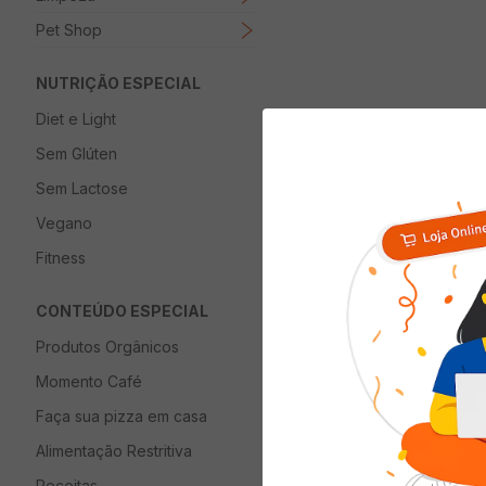
Pet Shop
NUTRIÇÃO ESPECIAL
Diet e Light
Sem Glúten
Sem Lactose
Vegano
Fitness
CONTEÚDO ESPECIAL
Produtos Orgânicos
Momento Café
Faça sua pizza em casa
Alimentação Restritiva
Receitas