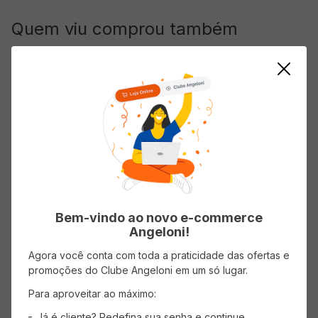
Quem viu comprou também
Tomate sem Pele Argentino LA
CAMPAGNOLA 240g
Água Mineral SANTA RITA sem
Bem-vindo ao novo e-commerce
Gás 510ml
Economize
R$
2
,
90
( R$ 19,96/kg )
Angeloni!
( R$ 3,31/l )
R$
4
,
79
R$
7
,
69
R$
1
,
69
Agora você conta com toda a praticidade das ofertas e
promoções do Clube Angeloni em um só lugar.
Para aproveitar ao máximo:
ADICIONAR AO CARRINHO
ADICIONAR AO CARRINHO
Já é cliente? Redefina sua senha e continue