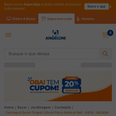
Baixe nosso
SuperApp
e tenha ofertas exclusivas
Baixe o app
toda semana!
Eletro & Bazar
Supermercado
Divvino
0
Busque o que deseja
Bazar
Jardinagem
Cachepôs
Cachepot Saint-Tropez 20cm Fibra Natural Ref.: 4428 - A\CASA