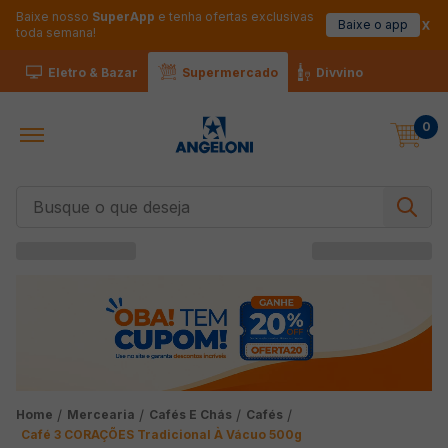
Baixe nosso
SuperApp
e tenha ofertas exclusivas
Baixe o app
toda semana!
Eletro & Bazar
Supermercado
Divvino
0
Busque o que deseja
Mercearia
Cafés E Chás
Cafés
Café 3 CORAÇÕES Tradicional À Vácuo 500g