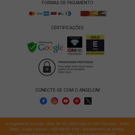
FORMAS DE PAGAMENTO
CERTIFICAÇÕES
CONECTE-SE COM O ANGELONI
A.Angeloni & Cia Ltda - Rod. BR 101, 156,5 Sala 01, Alto Perequê - Porto
Belo - Santa Catarina - CEP 88210-000 - Atendimento ao cliente:
tempo@angeloni.com.br
. CNPJ: 83.646.984/0069-06