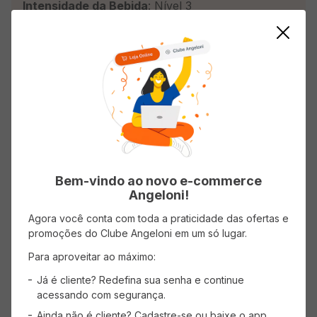
Intensidade da Bebida
: Nível 3
Modo de Preparo :
1. Para cada litro de água, use de 4 a 5 colheres
(sopa) de café 3 Corações tradicional.
2. Não deixe a água ferver.
Ao primeiro sinal de borbulhas, despeje
lentamente a água sobre o pó de café no centro
do filtro ou coador, molhando todo o pó.
Informações do Produto
Bem-vindo ao novo e-commerce
Origem
Nacional
Angeloni!
Agora você conta com toda a praticidade das ofertas e
Linha
Em pó
promoções do Clube Angeloni em um só lugar.
País de Origem
Brasil
Para aproveitar ao máximo:
Já é cliente? Redefina sua senha e continue
acessando com segurança.
Ainda não é cliente? Cadastre-se ou baixe o app