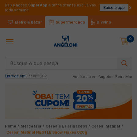
Baixe nosso
SuperApp
e tenha ofertas exclusivas
Baixe o app
toda semana!
Eletro & Bazar
Supermercado
Divvino
0
Busque o que deseja
Entrega em:
Inserir CEP
Você está em
Angeloni Beira Mar
Mercearia
Cereais E Farináceos
Cereal Matinal
Cereal Matinal NESTLÉ Snow Flakes 620g