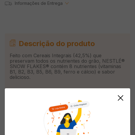
Informações de Entrega
Descrição do produto
Feito com Cereais Integrais (42,5%) que
preservam todos os nutrientes do grão, NESTLÉ®
SNOW FLAKES® contém 8 nutrientes (vitaminas
B1, B2, B3, B5, B6, B9, ferro e cálcio) e sabor
delicioso.
Informações do Produto
Origem
Nacional