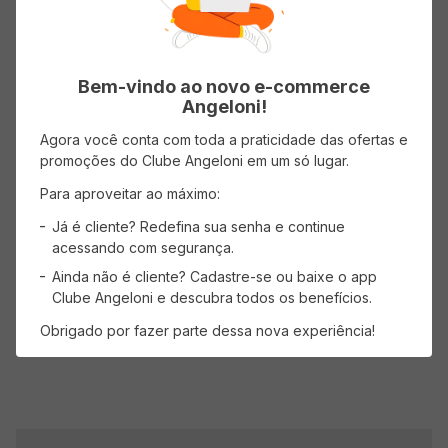
Avaliações
Bem-vindo ao novo e-commerce
Angeloni!
Classificação média: 0
(0 avaliações)
Agora você conta com toda a praticidade das ofertas e
promoções do Clube Angeloni em um só lugar.
Faça login para escrever uma avaliação.
Para aproveitar ao máximo:
Já é cliente? Redefina sua senha e continue
Mais recentes
Todos
acessando com segurança.
Ainda não é cliente? Cadastre-se ou baixe o app
Clube Angeloni e descubra todos os benefícios.
Nenhuma avaliação
Obrigado por fazer parte dessa nova experiência!