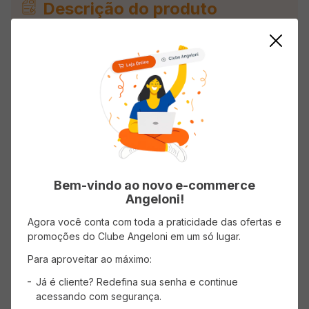
Descrição do produto
Skol Pilsen é uma típica cerveja clara, com sabor
leve e suave. Seu teor de amargor é menos
acentuado e seu teor alcoólico é médio. Por ser
leve e refrescante, é perfeita para curtir mais
rolês com a galera.
Informações do Produto
Origem
Nacional
Bem-vindo ao novo e-commerce
Angeloni!
Estilo
Pilsen
Agora você conta com toda a praticidade das ofertas e
País de Origem
Brasil
promoções do Clube Angeloni em um só lugar.
Embalagem
Lata
Para aproveitar ao máximo:
Já é cliente? Redefina sua senha e continue
acessando com segurança.