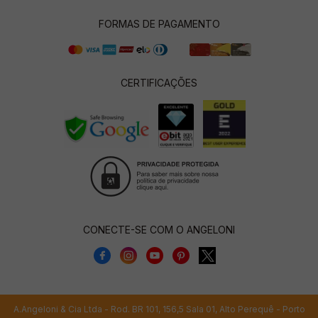
FORMAS DE PAGAMENTO
CERTIFICAÇÕES
CONECTE-SE COM O ANGELONI
A.Angeloni & Cia Ltda - Rod. BR 101, 156,5 Sala 01, Alto Perequê - Porto