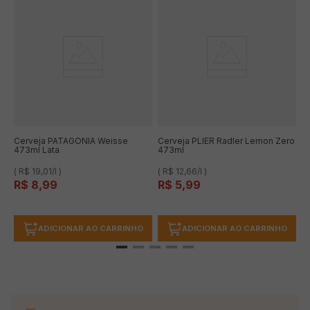
Cerveja PATAGONIA Weisse
Cerveja PLIER Radler Lemon Zero
473ml Lata
473ml
( R$ 19,01/l )
( R$ 12,66/l )
R$
8
,
99
R$
5
,
99
ADICIONAR AO CARRINHO
ADICIONAR AO CARRINHO