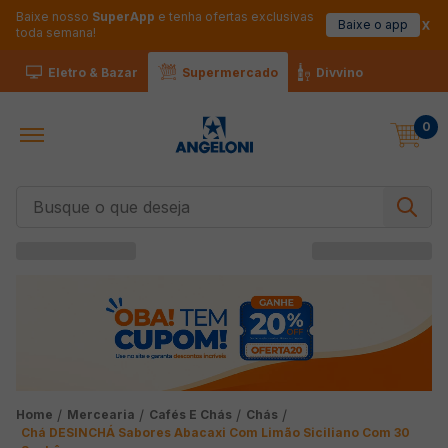
Baixe nosso
SuperApp
e tenha ofertas exclusivas
Baixe o app
toda semana!
Eletro & Bazar
Supermercado
Divvino
0
Busque o que deseja
Mercearia
Cafés E Chás
Chás
Chá DESINCHÁ Sabores Abacaxi Com Limão Siciliano Com 30