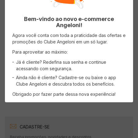
Avaliações
Bem-vindo ao novo e-commerce
Angeloni!
Classificação média: 0
(0 avaliações)
Agora você conta com toda a praticidade das ofertas e
Faça login para escrever uma avaliação.
promoções do Clube Angeloni em um só lugar.
Para aproveitar ao máximo:
Mais recentes
Todos
Já é cliente? Redefina sua senha e continue
acessando com segurança.
Ainda não é cliente? Cadastre-se ou baixe o app
Nenhuma avaliação
Clube Angeloni e descubra todos os benefícios.
Obrigado por fazer parte dessa nova experiência!
CADASTRE-SE
Receba promoções, novidades e descontos