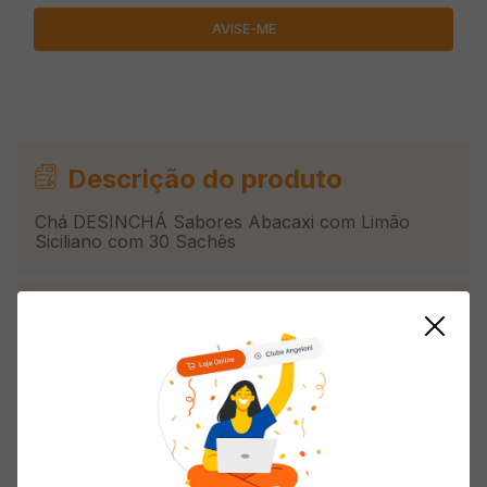
Descrição do produto
Chá DESINCHÁ Sabores Abacaxi com Limão
Siciliano com 30 Sachês
Informações do Produto
Origem
Nacional