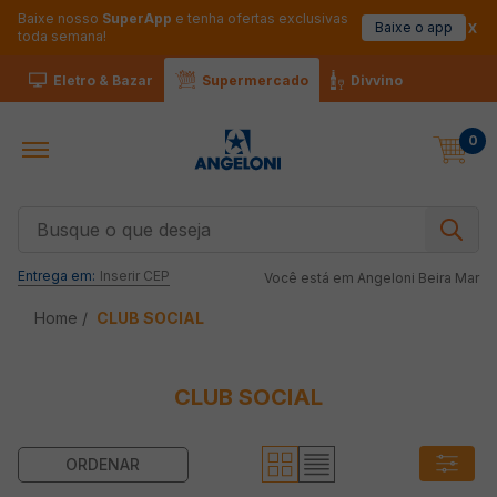
Baixe nosso
SuperApp
e tenha ofertas exclusivas
Baixe o app
toda semana!
Eletro & Bazar
Supermercado
Divvino
0
Busque o que deseja
Entrega em:
Inserir CEP
Você está em
Angeloni Beira Mar
CLUB SOCIAL
CLUB SOCIAL