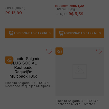
Economize
R$
1
,
30
( R$ 45,10/kg )
( R$ 69,88/kg )
R$
12
,
99
R$
5
,
59
R$
6
,
89
ADICIONAR AO CARRINHO
ADICIONAR AO CARRINHO
19%
OFF
19%
OFF
Biscoito Salgado CLUB SOCIAL
Recheado Requeijão Multipack
106g
Biscoito Salgado CLUB SOCIAL
Recheado Queijo, Tomate e
Manjericão Multipack 106g