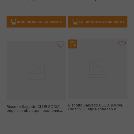
ADICIONAR AO CARRINHO
ADICIONAR AO CARRINHO
19%
OFF
Biscoito Salgado CLUB SOCIAL
Biscoito Salgado CLUB SOCIAL
Crostini Queijo Parmesão e
original embalagem econômica
Vegetais 80g
288g