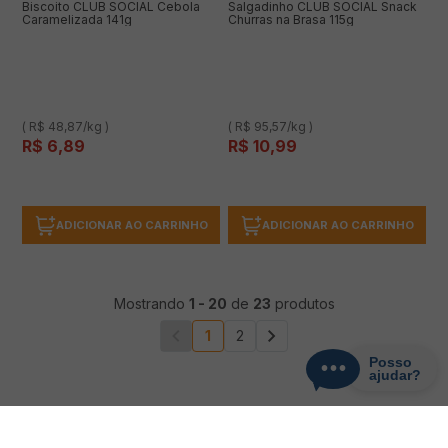
Biscoito CLUB SOCIAL Cebola
Salgadinho CLUB SOCIAL Snack
Caramelizada 141g
Churras na Brasa 115g
( R$ 48,87/kg )
( R$ 95,57/kg )
R$
6
,
89
R$
10
,
99
ADICIONAR AO CARRINHO
ADICIONAR AO CARRINHO
Mostrando
1
-
20
de
23
produtos
1
2