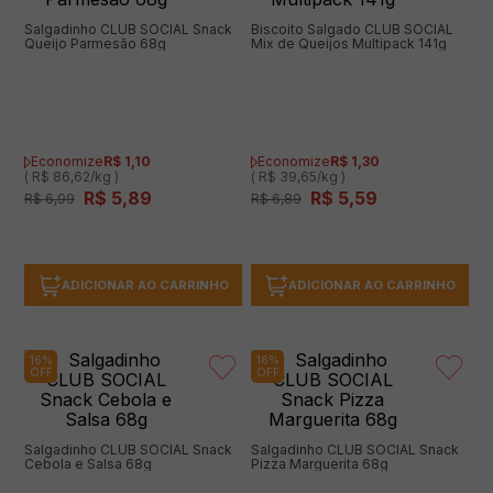
Salgadinho CLUB SOCIAL Snack
Biscoito Salgado CLUB SOCIAL
Queijo Parmesão 68g
Mix de Queijos Multipack 141g
Economize
R$
1
,
10
Economize
R$
1
,
30
( R$ 86,62/kg )
( R$ 39,65/kg )
R$
5
,
89
R$
5
,
59
R$
6
,
99
R$
6
,
89
ADICIONAR AO CARRINHO
ADICIONAR AO CARRINHO
16%
16%
OFF
OFF
Salgadinho CLUB SOCIAL Snack
Salgadinho CLUB SOCIAL Snack
Cebola e Salsa 68g
Pizza Marguerita 68g