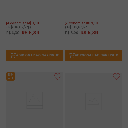
Economize
R$
1
,
10
Economize
R$
1
,
10
( R$ 86,62/kg )
( R$ 86,62/kg )
R$
5
,
89
R$
5
,
89
R$
6
,
99
R$
6
,
99
ADICIONAR AO CARRINHO
ADICIONAR AO CARRINHO
16%
OFF