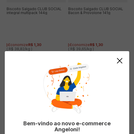
Biscoito Salgado CLUB SOCIAL
Biscoito Salgado CLUB SOCIAL
integral multipack 144g
Bacon & Provolone 141g
Economize
R$
1
,
30
Economize
R$
1
,
30
( R$ 38,82/kg )
( R$ 39,65/kg )
R$
5
,
59
R$
5
,
59
R$
6
,
89
R$
6
,
89
ADICIONAR AO CARRINHO
ADICIONAR AO CARRINHO
19%
19%
OFF
OFF
Bem-vindo ao novo e-commerce
Angeloni!