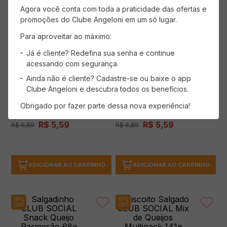
Agora você conta com toda a praticidade das ofertas e
promoções do Clube Angeloni em um só lugar.
Para aproveitar ao máximo:
Biscoito Salgado CLUB SOCIAL
Biscoito Salgado CLUB SOCIAL
Já é cliente? Redefina sua senha e continue
Pizza Multipack 141g
Cebola com Sour Cream 141g
acessando com segurança.
Ainda não é cliente? Cadastre-se ou baixe o app
Clube Angeloni e descubra todos os benefícios.
Obrigado por fazer parte dessa nova experiência!
Economize
R$
1
,
30
Economize
R$
1
,
30
( R$ 39,65/kg )
( R$ 39,65/kg )
R$
5
,
59
R$
5
,
59
R$
6
,
89
R$
6
,
89
ADICIONAR AO CARRINHO
ADICIONAR AO CARRINHO
16%
19%
OFF
OFF