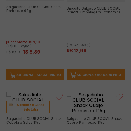
Salgadinho CLUB SOCIAL Snack
Biscoito Salgado CLUB SOCIAL
Barbecue 68g
Integral Embalagem Econômica
288g
Economize
R$
1
,
10
( R$ 45,10/kg )
( R$ 86,62/kg )
R$
12
,
99
R$
5
,
89
R$
6
,
99
ADICIONAR AO CARRINHO
ADICIONAR AO CARRINHO
Compre 3 e Ganhe
Selo Extra
Salgadinho CLUB SOCIAL Snack
Salgadinho CLUB SOCIAL Snack
Cebola e Salsa 115g
Queijo Parmesão 115g