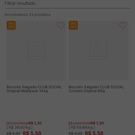
23
produtos
19%
19%
OFF
OFF
Biscoito Salgado CLUB SOCIAL
Biscoito Salgado CLUB SOCIAL
Original Multipack 144g
Crostini Original 80g
Economize
R$
1
,
30
Economize
R$
1
,
30
( R$ 38,82/kg )
( R$ 69,88/kg )
R$
5
,
59
R$
5
,
59
R$
6
,
89
R$
6
,
89