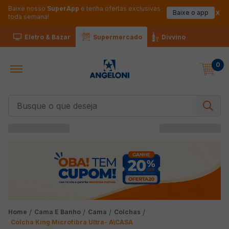
Baixe nosso
SuperApp
e tenha ofertas exclusivas
Baixe o app
toda semana!
Eletro & Bazar
Supermercado
Divvino
0
Busque o que deseja
Cama E Banho
Cama
Colchas
Colcha King Microfibra Ultra- A\CASA