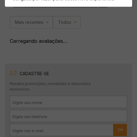
Faça login para escrever uma avaliação.
Mais recentes
Todos
Carregando avaliações…
CADASTRE-SE
Receba promoções, novidades e descontos
exclusivos.
OK