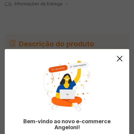
Informações de Entrega
Descrição do produto
Condicionador de Cabelo ELSEVE Hidra Ácido
Hialurônico 200ml
Avaliações
Carregando…
Bem-vindo ao novo e-commerce
Angeloni!
Faça login para escrever uma avaliação.