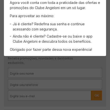
Agora você conta com toda a praticidade das ofertas e
promoções do Clube Angeloni em um só lugar.
Mais recentes
Todos
Para aproveitar ao máximo:
Carregando avaliações…
Já é cliente? Redefina sua senha e continue
acessando com segurança.
Ainda não é cliente? Cadastre-se ou baixe o app
Clube Angeloni e descubra todos os benefícios.
Obrigado por fazer parte dessa nova experiência!
CADASTRE-SE
Receba promoções, novidades e descontos
exclusivos.
OK