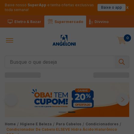
Baixe nosso
SuperApp
e tenha ofertas exclusivas
Baixe o app
toda semana!
Eletro & Bazar
Supermercado
Divvino
0
Busque o que deseja
Higiene E Beleza
Para Cabelos
Condicionadores
Condicionador De Cabelo ELSEVE Hidra Ácido Hialurônico