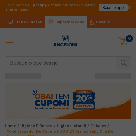
Baixe nosso
SuperApp
e tenha ofertas exclusivas
Baixe o app
toda semana!
Eletro & Bazar
Supermercado
Divvino
0
Busque o que deseja
Higiene E Beleza
Higiene Infantil
Cabelos
Condicionador De Cabelo HUGGIES Disney Baby Chá De