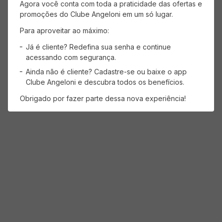
Agora você conta com toda a praticidade das ofertas e
Faça login para escrever uma avaliação.
promoções do Clube Angeloni em um só lugar.
Para aproveitar ao máximo:
Mais recentes
Todos
Já é cliente? Redefina sua senha e continue
acessando com segurança.
Carregando avaliações…
Ainda não é cliente? Cadastre-se ou baixe o app
Clube Angeloni e descubra todos os benefícios.
Obrigado por fazer parte dessa nova experiência!