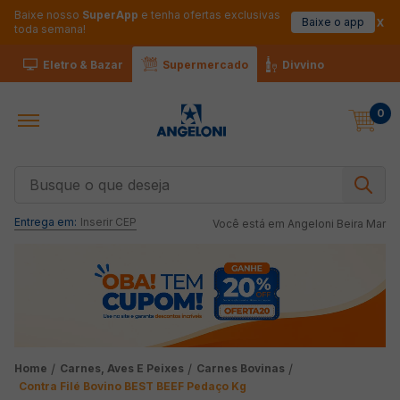
Baixe nosso
SuperApp
e tenha ofertas exclusivas
Baixe o app
toda semana!
Eletro & Bazar
Supermercado
Divvino
0
Busque o que deseja
Entrega em:
Inserir CEP
Você está em
Angeloni Beira Mar
Carnes, Aves E Peixes
Carnes Bovinas
Contra Filé Bovino BEST BEEF Pedaço Kg