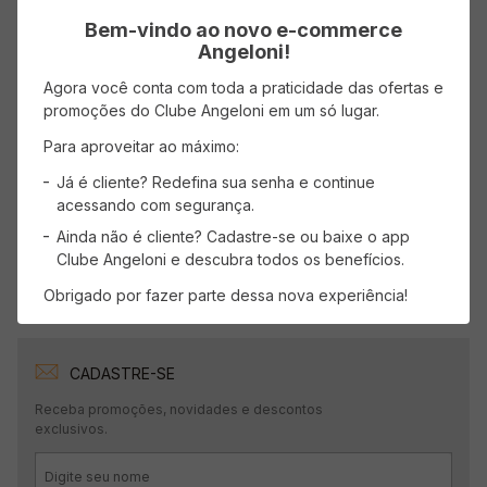
Bem-vindo ao novo e-commerce
Avaliações
Angeloni!
Carregando…
Agora você conta com toda a praticidade das ofertas e
promoções do Clube Angeloni em um só lugar.
Faça login para escrever uma avaliação.
Para aproveitar ao máximo:
Já é cliente? Redefina sua senha e continue
Mais recentes
Todos
acessando com segurança.
Ainda não é cliente? Cadastre-se ou baixe o app
Carregando avaliações…
Clube Angeloni e descubra todos os benefícios.
Obrigado por fazer parte dessa nova experiência!
CADASTRE-SE
Receba promoções, novidades e descontos
exclusivos.