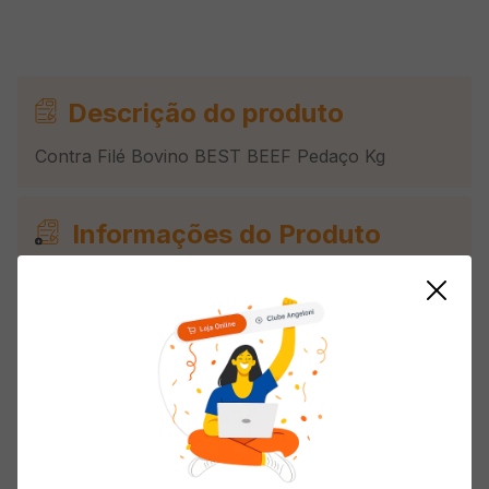
Descrição do produto
Contra Filé Bovino BEST BEEF Pedaço Kg
Informações do Produto
Origem
Nacional
Corte
Contrafilé
Tipo
Pedaço