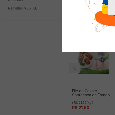
Receitas NESTLÉ
Quem viu com
Filé de Coxa e
Sobrecoxa de Frango
NAT Congelada 1Kg
( R$ 21,50/kg )
R$
21
,
50