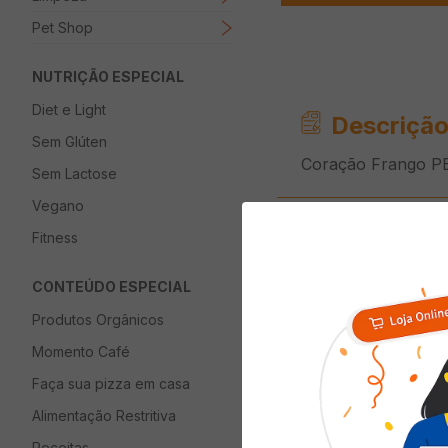
Pet Shop
NUTRIÇÃO ESPECIAL
Diet e Light
Descrição
Sem Glúten
Coração Frango P
Sem Lactose
Vegano
Informaç
Fitness
CONTEÚDO ESPECIAL
Corte
Produtos Orgânicos
Armazenamento
Momento Café
Temperado
Faça sua pizza em casa
Alimentação Restritiva
Receitas