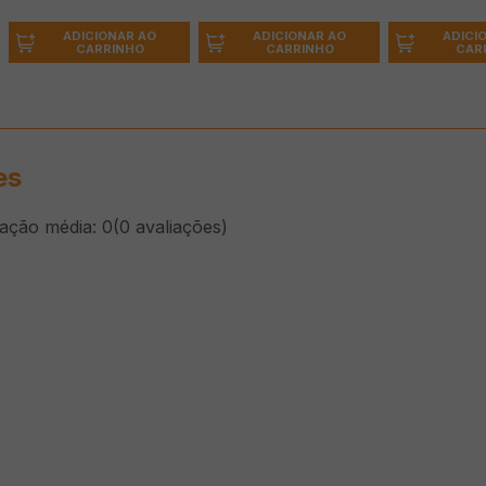
ADICIONAR AO
ADICI
ADICIONAR AO
CARRINHO
CAR
CARRINHO
es
cação média: 0
(0 avaliações)