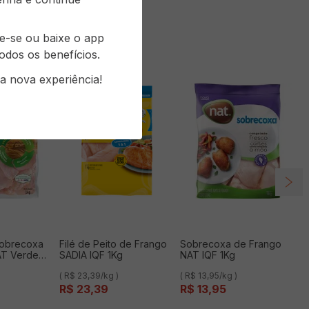
re-se ou baixe o app
odos os benefícios.
a nova experiência!
Sobrecoxa
Filé de Peito de Frango
Sobrecoxa de Frango
AT Verde
SADIA IQF 1Kg
NAT IQF 1Kg
F 1kg
( R$ 23,39/kg )
( R$ 13,95/kg )
R$
23
,
39
R$
13
,
95