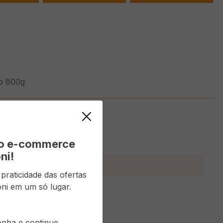
o 800g
vo e-commerce
ni!
o
raticidade das ofertas
ni em um só lugar.
senha e continue