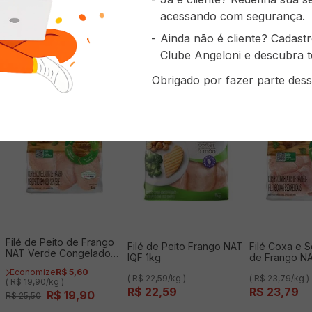
acessando com segurança.
prou também
Ainda não é cliente? Cadast
Clube Angeloni e descubra t
Obrigado por fazer parte dess
Filé de Peito de Frango
Filé de Peito Frango NAT
Filé Coxa e 
NAT Verde Congelado
IQF 1kg
de Frango N
IQF 1kg
Congelado IQ
Economize
R$
5
,
60
( R$ 22,59/kg )
( R$ 23,79/kg )
( R$ 19,90/kg )
R$
22
,
59
R$
23
,
79
R$
19
,
90
R$
25
,
50