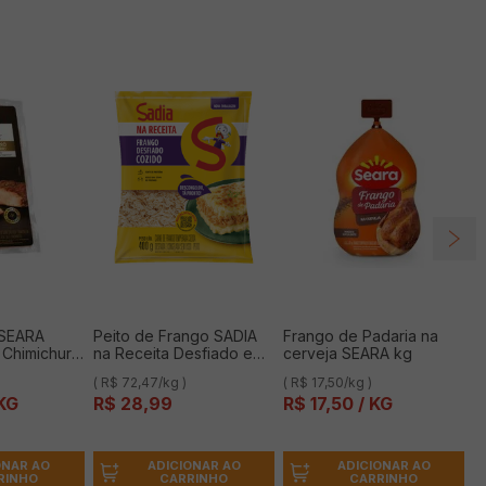
 SEARA
Peito de Frango SADIA
Frango de Padaria na
Chimichurri
na Receita Desfiado e
cerveja SEARA kg
g
Congelado 400g
( R$ 72,47/kg )
( R$ 17,50/kg )
KG
R$
28
,
99
R$
17
,
50
/ KG
ONAR AO
ADICIONAR AO
ADICIONAR AO
RINHO
CARRINHO
CARRINHO