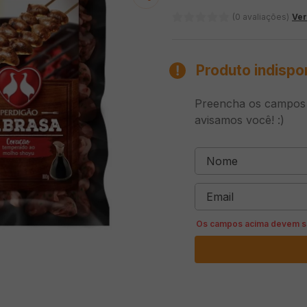
(0 avaliações)
Ver
Produto indispo
Preencha os campos e
avisamos você! :)