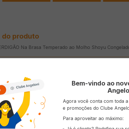
 do produto
ERDIGÃO Na Brasa Temperado ao Molho Shoyu Congelad
ões do Produto
Bem-vindo ao no
Coração
Angelo
Congelad
Agora você conta com toda a p
Sim
e promoções do Clube Angelo
Para aproveitar ao máximo:
Já é cliente? Redefina sua 