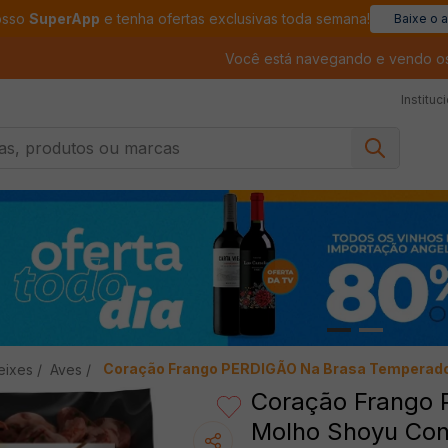
osso
SuperApp
e tenha ofertas exclusivas toda semana!
Baixe o 
Você está navegando e vendo o
Instituc
, produtos ou marcas
Coração Frango PERDIGÃO Na Brasa Temperado
eixes
Aves
Coração Frango 
Molho Shoyu Co