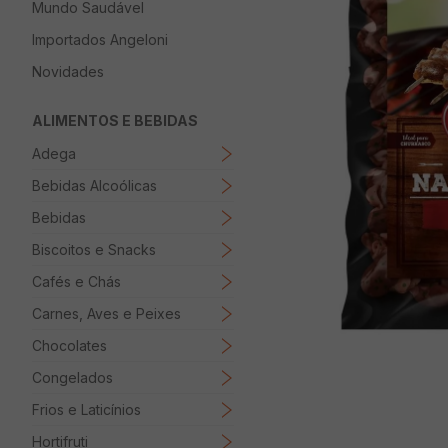
Mundo Saudável
8
º
Papel Higienico
Importados Angeloni
9
º
Macarrão
Novidades
10
º
Ovo
ALIMENTOS E BEBIDAS
Adega
Bebidas Alcoólicas
Bebidas
Biscoitos e Snacks
Cafés e Chás
Carnes, Aves e Peixes
Chocolates
Congelados
Frios e Laticínios
Hortifruti