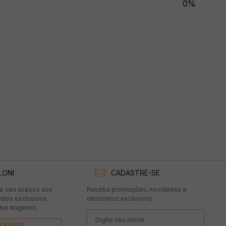
0%
LONI
CADASTRE-SE
te seu acesso aos
Receba promoções, novidades e
údos exclusivos
descontos exclusivos.
be Angeloni.
ça parte