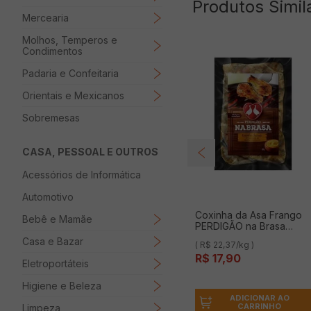
Produtos Simil
Mercearia
Molhos, Temperos e
Condimentos
Padaria e Confeitaria
Orientais e Mexicanos
Sobremesas
CASA, PESSOAL E OUTROS
Acessórios de Informática
Automotivo
Coxinha da Asa Frango
Bebê e Mamãe
PERDIGÃO na Brasa
Temperada com Molho
Casa e Bazar
( R$ 22,37/kg )
de Mostarda Congelada
R$
17
,
90
800g
Eletroportáteis
Higiene e Beleza
ADICIONAR AO
CARRINHO
Limpeza