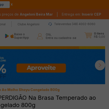
app
|
s preços de
Angeloni Beira Mar
Entrega em:
Inserir CEP
Televendas (48) 4002-6060
ional
Clube Angeloni
0
itens
Baixe o
Olá,

R$ 0,00
SuperApp
Entre ou cadastre-se
 Ao Molho Shoyu Congelado 800g
PERDIGÃO Na Brasa Temperado ao
ngelado 800g