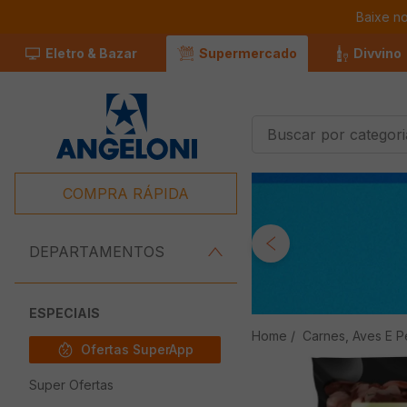
Baixe n
Eletro & Bazar
Supermercado
Divvino
Buscar por categorias
Termos Mais
Buscados
COMPRA RÁPIDA
1
º
Café
2
º
Leite
DEPARTAMENTOS
3
º
Chocolate
4
º
Queijo
ESPECIAIS
Carnes, Aves E P
5
º
Iogurte
Ofertas SuperApp
6
º
Carne
Super Ofertas
7
º
Pão