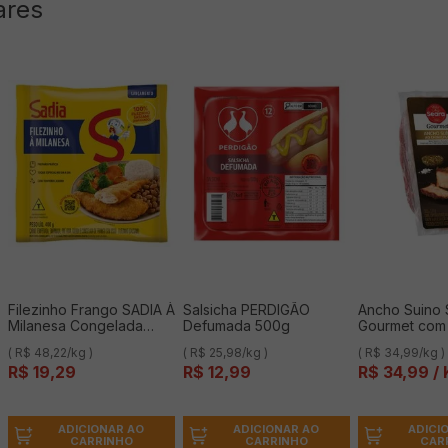
ares
Filezinho Frango SADIA À
Salsicha PERDIGÃO
Ancho Suino
Milanesa Congelada
Defumada 500g
Gourmet com 
400g
Congelado K
( R$ 48,22/kg )
( R$ 25,98/kg )
( R$ 34,99/kg )
R$
19
,
29
R$
12
,
99
R$
34
,
99
/ 
ADICIONAR AO
ADICIONAR AO
ADICI
CARRINHO
CARRINHO
CAR