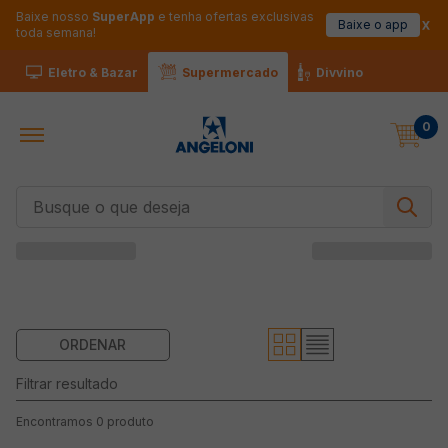
Baixe nosso
SuperApp
e tenha ofertas exclusivas
Baixe o app
toda semana!
Eletro & Bazar
Supermercado
Divvino
0
Busque o que deseja
0
produto