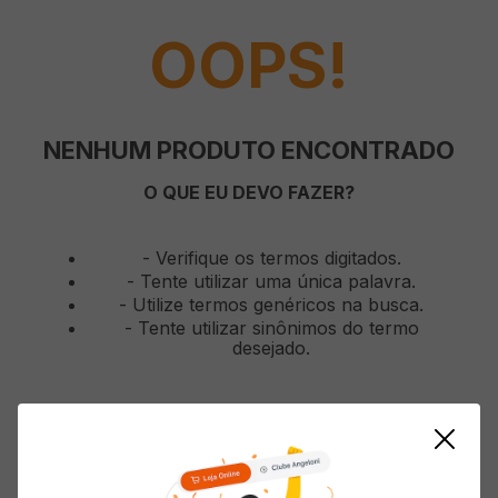
OOPS!
NENHUM PRODUTO ENCONTRADO
O QUE EU DEVO FAZER?
Verifique os termos digitados.
Tente utilizar uma única palavra.
Utilize termos genéricos na busca.
Tente utilizar sinônimos do termo
desejado.
Mostrando
0
-
0
de
0
produtos