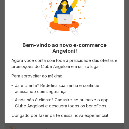
...
0
CADASTRE-SE
Bem-vindo ao novo e-commerce
Angeloni!
Receba promoções, novidades e descontos
exclusivos.
Agora você conta com toda a praticidade das ofertas e
promoções do Clube Angeloni em um só lugar.
Para aproveitar ao máximo:
Já é cliente? Redefina sua senha e continue
acessando com segurança.
OK
Ainda não é cliente? Cadastre-se ou baixe o app
Clube Angeloni e descubra todos os benefícios.
Obrigado por fazer parte dessa nova experiência!
WHATSAPP ANGELONI