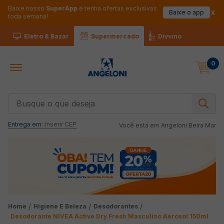
Baixe nosso
SuperApp
e tenha ofertas exclusivas
Baixe o app
toda semana!
Eletro & Bazar
Supermercado
Divvino
0
Busque o que deseja
Entrega em:
Inserir CEP
Você está em
Angeloni Beira Mar
Higiene E Beleza
Desodorantes
Desodorante NIVEA Active Dry Fresh Masculino Aerosol 150ml