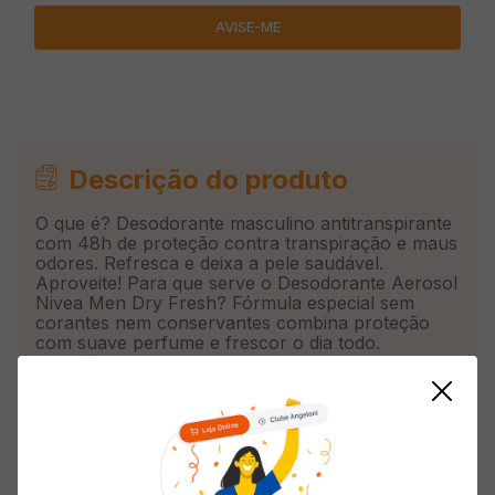
Descrição do produto
O que é? Desodorante masculino antitranspirante
com 48h de proteção contra transpiração e maus
odores. Refresca e deixa a pele saudável.
Aproveite! Para que serve o Desodorante Aerosol
Nivea Men Dry Fresh? Fórmula especial sem
corantes nem conservantes combina proteção
com suave perfume e frescor o dia todo.
Benefícios e diferenciais - 48h de proteção - Pele
agradavelmente seca e saudável - 2x mais ativos
antitranspirantes e minerais Como usar o
Desodorante Aerosol Nivea Men Dry Fresh? Agite
bem antes de usar. Ao aplicar o produto,
mantenha o frasco a aprox. 15 cm da axila.
Espere secar antes de se vestir. Uma unidade de