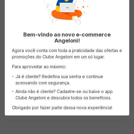
embalagem contém 150ml
Bem-vindo ao novo e-commerce
Angeloni!
Avaliações
Agora você conta com toda a praticidade das ofertas e
promoções do Clube Angeloni em um só lugar.
Classificação média: 0
(0 avaliações)
Para aproveitar ao máximo:
Faça login para escrever uma avaliação.
Já é cliente? Redefina sua senha e continue
acessando com segurança.
Mais recentes
Todos
Ainda não é cliente? Cadastre-se ou baixe o app
Clube Angeloni e descubra todos os benefícios.
Obrigado por fazer parte dessa nova experiência!
Nenhuma avaliação