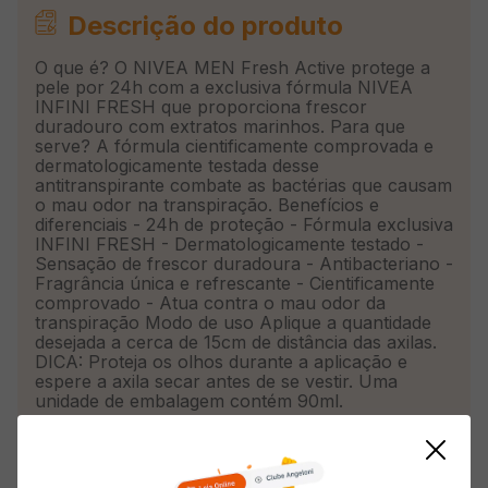
Descrição do produto
O que é? O NIVEA MEN Fresh Active protege a
pele por 24h com a exclusiva fórmula NIVEA
INFINI FRESH que proporciona frescor
duradouro com extratos marinhos. Para que
serve? A fórmula cientificamente comprovada e
dermatologicamente testada desse
antitranspirante combate as bactérias que causam
o mau odor na transpiração. Benefícios e
diferenciais - 24h de proteção - Fórmula exclusiva
INFINI FRESH - Dermatologicamente testado -
Sensação de frescor duradoura - Antibacteriano -
Fragrância única e refrescante - Cientificamente
comprovado - Atua contra o mau odor da
transpiração Modo de uso Aplique a quantidade
desejada a cerca de 15cm de distância das axilas.
DICA: Proteja os olhos durante a aplicação e
espere a axila secar antes de se vestir. Uma
unidade de embalagem contém 90ml.