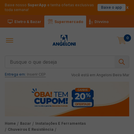
Baixe nosso
SuperApp
e tenha ofertas exclusivas
Baixe o app
toda semana!
Eletro & Bazar
Supermercado
Divvino
0
Busque o que deseja
Entrega em:
Inserir CEP
Você está em
Angeloni Beira Mar
Bazar
Instalações E Ferramentas
Chuveiros E Resistência