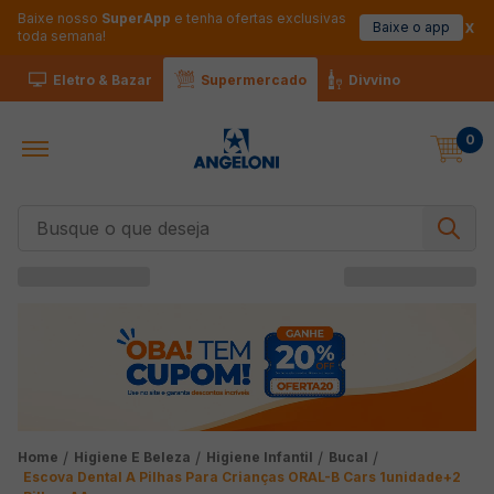
Baixe nosso
SuperApp
e tenha ofertas exclusivas
Baixe o app
toda semana!
Eletro & Bazar
Supermercado
Divvino
0
Busque o que deseja
Higiene E Beleza
Higiene Infantil
Bucal
Escova Dental A Pilhas Para Crianças ORAL-B Cars 1unidade+2