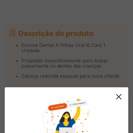
Descrição do produto
Escova Dental A Pilhas Oral-B Cars 1
Unidade
Projetado especificamente para limpar
suavemente os dentes das crianças
Cabeça redonda especial para boca infantil
Cerdas extra suaves cuidam das gengivas
mais delicadas
Funciona com o app Disney Magic Timer da
Oral-B
Incentiva a escovagem por 2 minutos,
graças ao seu cronômetro embutido e seu
temporizador embutido