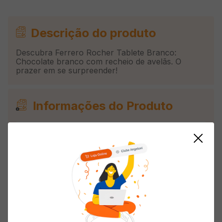
Descrição do produto
Descubra Ferrero Rocher Tablete Branco:
Chocolate branco com recheio de avelãs. O
prazer em se surpreender!
Informações do Produto
Tipo
Tablete
Tipo de Chocolate
Branco
Avaliações