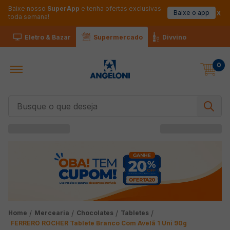
Baixe nosso
SuperApp
e tenha ofertas exclusivas
Baixe o app
toda semana!
Eletro & Bazar
Supermercado
Divvino
0
Busque o que deseja
Mercearia
Chocolates
Tabletes
FERRERO ROCHER Tablete Branco Com Avelã 1 Uni 90g