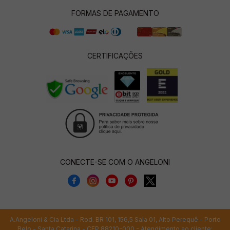
FORMAS DE PAGAMENTO
CERTIFICAÇÕES
CONECTE-SE COM O ANGELONI
A.Angeloni & Cia Ltda - Rod. BR 101, 156,5 Sala 01, Alto Perequê - Porto
Belo - Santa Catarina - CEP 88210-000 - Atendimento ao cliente: