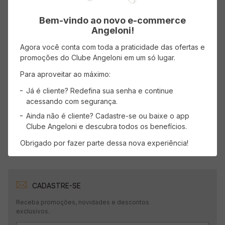
Bem-vindo ao novo e-commerce
Classificação média: 0
(0 avaliações)
Angeloni!
Faça login para escrever uma avaliação.
Agora você conta com toda a praticidade das ofertas e
promoções do Clube Angeloni em um só lugar.
Para aproveitar ao máximo:
Mais recentes
Todos
Já é cliente? Redefina sua senha e continue
acessando com segurança.
Nenhuma avaliação
Ainda não é cliente? Cadastre-se ou baixe o app
Clube Angeloni e descubra todos os benefícios.
Obrigado por fazer parte dessa nova experiência!
CADASTRE-SE
Receba promoções, novidades e descontos
exclusivos.