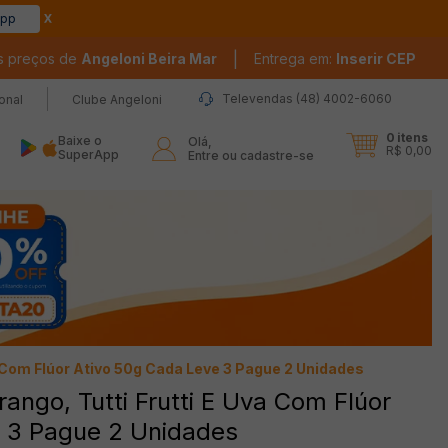
app
|
s preços de
Angeloni Beira Mar
Entrega em:
Inserir CEP
Televendas (48) 4002-6060
ional
Clube Angeloni
0
itens
Baixe o
Olá,

R$ 0,00
SuperApp
Entre ou cadastre-se
a Com Flúor Ativo 50g Cada Leve 3 Pague 2 Unidades
ango, Tutti Frutti E Uva Com Flúor
 3 Pague 2 Unidades