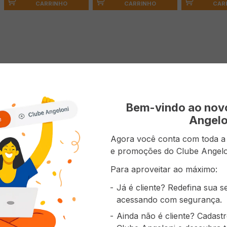
CARRINHO
CAR
CARRINHO
 do produto
fantil Colgate Tandy foi desenvolvida especialmente para c
la clinicamente comprovada tem flúor ativo e baixa abrasi
Bem-vindo ao no
e saudáveis. O delicioso sabor suave de tutti-frutti agrad
Angelo
Agora você conta com toda a p
e promoções do Clube Angelo
Para aproveitar ao máximo:
prou também
Já é cliente? Redefina sua 
acessando com segurança.
Ainda não é cliente? Cadast