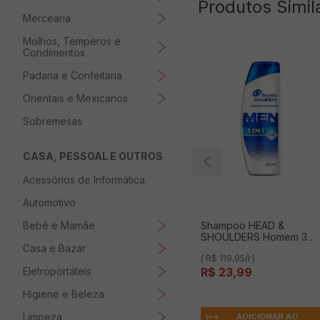
Produtos Simil
Mercearia
Molhos, Temperos e
Condimentos
Padaria e Confeitaria
Orientais e Mexicanos
Sobremesas
CASA, PESSOAL E OUTROS
Acessórios de Informática
Automotivo
Shampoo HEAD &
Bebê e Mamãe
SHOULDERS Homem 3
em 1 200ml
Casa e Bazar
( R$ 119,95/l )
R$
23
,
99
Eletroportáteis
Higiene e Beleza
Limpeza
ADICIONAR AO