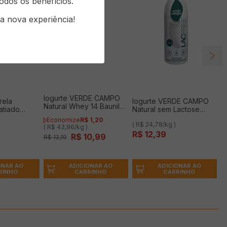
odos os benefícios.
a nova experiência!
Iogurte VERDE CAMPO
rela
Iogurte VERDE CAMPO
Natural Whey 14 Baunilha
atiado
Natural sem Lactose
Sem Lactose 250g
500g
Economize
R$
1
,
20
( R$ 24,78/kg )
( R$ 43,96/kg )
R$
12
,
39
R$
10
,
99
R$
12
,
19
ONAR AO
ADICIONAR AO
ADICIONAR AO
RINHO
CARRINHO
CARRINHO