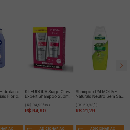
Hidratante
Kit EUDORA Siage Glow
Shampoo PALMOLIVE
ais Flor de
Expert Shampoo 250ml +
Naturals Neutro Sem Sal
Óleo de
Condicionador 125ml
Limpeza da Raiz as
( R$ 94,90/un )
( R$ 60,83/l )
l
Preço Especial
Pontas Cabelos Normais
R$
94
,
90
R$
21
,
29
350ml
ONAR AO
ADICIONAR AO
ADICIONAR AO