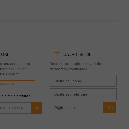
LONI
CADASTRE-SE
te seu acesso aos
Receba promoções, novidades e
údos exclusivos
descontos exclusivos.
be Angeloni.
ça parte
 loja mais próxima
OK