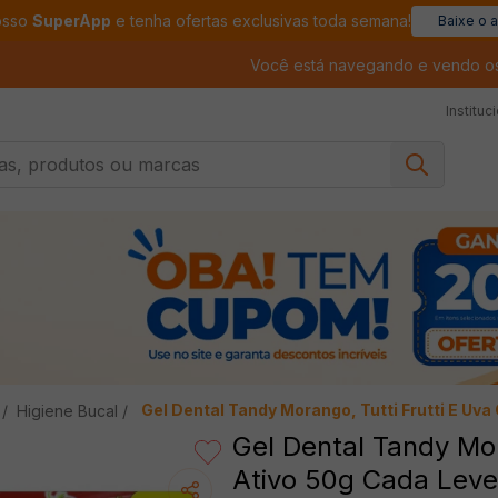
osso
SuperApp
e tenha ofertas exclusivas toda semana!
Baixe o 
Você está navegando e vendo o
Instituc
, produtos ou marcas
Gel Dental Tandy Morango, Tutti Frutti E Uv
Higiene Bucal
Gel Dental Tandy Mor
Ativo 50g Cada Leve