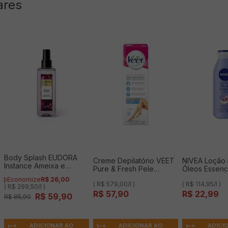
ares
Body Splash EUDORA
Creme Depilatório VEET
NIVEA Loção 
Instance Ameixa e
Pure & Fresh Pele
Óleos Essenci
Praliné 200ml
Delicada 100ml
Cerejeira & 
Economize
R$
26
,
00
( R$ 579,00/l )
( R$ 114,95/l )
Jojoba 200m
( R$ 299,50/l )
R$
57
,
90
R$
22
,
99
R$
59
,
90
R$
85
,
90
ADICIONAR AO
ADICI
ADICIONAR AO