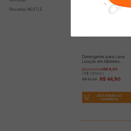
Receitas NESTLÉ
Detergente para Lava
Louças em tabletes
FINISH com 30 unidades
Economize
R$
8
,
00
( R$ 1,50/un )
R$
44
,
90
R$
52
,
90
ADICIONAR AO
CARRINHO