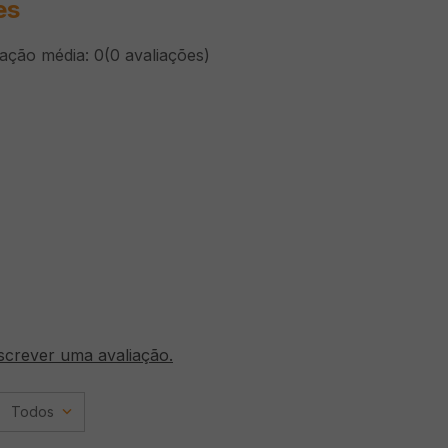
es
cação média: 0
(0 avaliações)
screver uma avaliação.
Todos