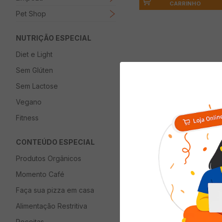
CARRINHO
Pet Shop
NUTRIÇÃO ESPECIAL
Diet e Light
Descrição
Sem Glúten
Sem Lactose
A pasta de dente in
merecem. Sua fórmu
Vegano
deixando-os fortes 
Fitness
CONTEÚDO ESPECIAL
Produtos Orgânicos
Quem viu com
Momento Café
Faça sua pizza em casa
Alimentação Restritiva
Receitas