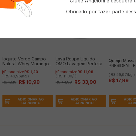
Clube Angeloni e descubra t
Obrigado por fazer parte dess
Iogurte Verde Campo
Lava Roupa Liquido
Queijo Mussa
Natural Whey Morango
OMO Lavagem Perfeita
PRESIDENT F
250g
3L
300g
Economize
R$
1
,
20
Economize
R$
11
,
09
( R$ 59,97/kg )
( R$ 43,96/kg )
( R$ 11,30/l )
R$
17
,
99
R$
10
,
99
R$
33
,
90
R$
12
,
19
R$
44
,
99
ADICI
ADICIONAR AO
ADICIONAR AO
CAR
CARRINHO
CARRINHO