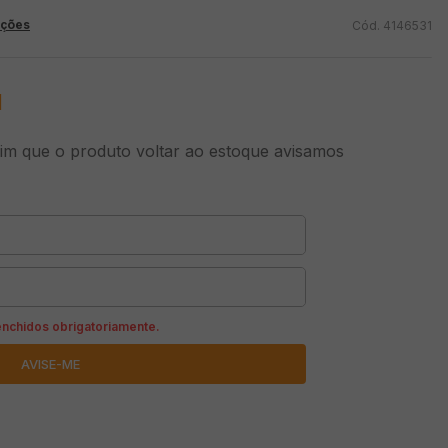
ações
4146531
l
m que o produto voltar ao estoque avisamos