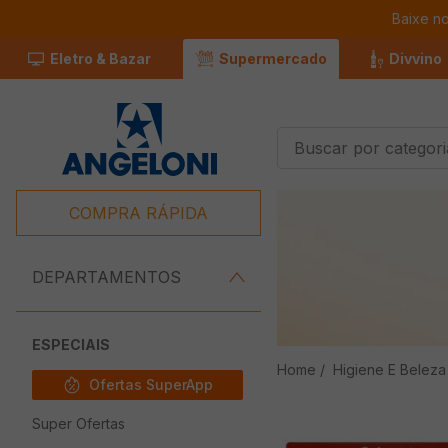
Baixe n
Eletro & Bazar
Supermercado
Divvino
Buscar por categorias
Termos Mais
Buscados
COMPRA RÁPIDA
1
º
Café
2
º
Leite
DEPARTAMENTOS
3
º
Chocolate
4
º
Iogurte
ESPECIAIS
Higiene E Beleza
5
º
Queijo
Ofertas SuperApp
6
º
Carne
Super Ofertas
7
º
Pão