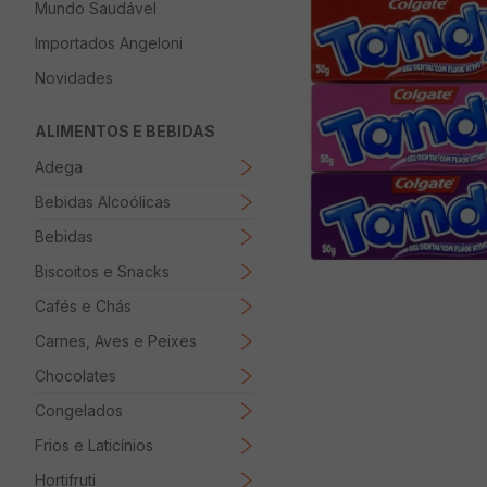
Mundo Saudável
8
º
Papel Higienico
Importados Angeloni
9
º
Macarrão
Novidades
10
º
Ovo
ALIMENTOS E BEBIDAS
Adega
Bebidas Alcoólicas
Bebidas
Biscoitos e Snacks
Cafés e Chás
Carnes, Aves e Peixes
Chocolates
Congelados
Frios e Laticínios
Hortifruti