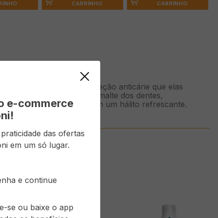
RINHO
CARRINHO
CARRINHO
rianças e proporciona proteção anticárie que elas
vidade, que fortalece o esmalte dos dentes,
vo e-commerce
a os pequenos, que ficam com um hálito refrescante.
ni!
raticidade das ofertas
ni em um só lugar.
senha e continue
re-se ou baixe o app