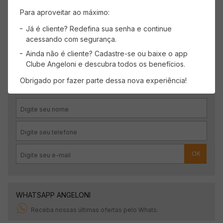
Carregando avaliações…
Para aproveitar ao máximo:
Já é cliente? Redefina sua senha e continue
acessando com segurança.
Ainda não é cliente? Cadastre-se ou baixe o app
CADASTRE-SE
Clube Angeloni e descubra todos os benefícios.
Receba promoções, novidades e descontos
Obrigado por fazer parte dessa nova experiência!
exclusivos.
OK
WHATSAPP ANGELONI
Receba nossas últimas ofertas pelo Whats.