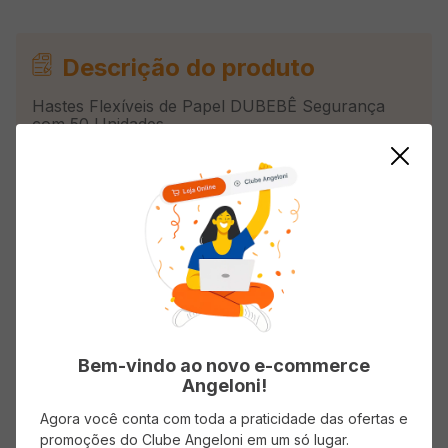
Descrição do produto
Hastes Flexíveis de Papel DUBEBÊ Segurança
com 50 Unidades
Avaliações
Carregando…
Faça login para escrever uma avaliação.
Bem-vindo ao novo e-commerce
Angeloni!
Mais recentes
Todos
Agora você conta com toda a praticidade das ofertas e
promoções do Clube Angeloni em um só lugar.