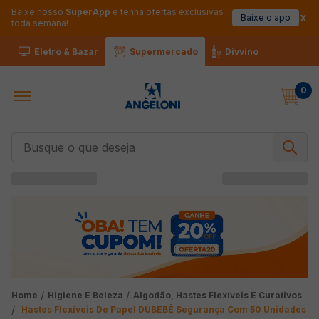
Baixe nosso
SuperApp
e tenha ofertas exclusivas
Baixe o app
toda semana!
Eletro & Bazar
Supermercado
Divvino
0
Busque o que deseja
Higiene E Beleza
Algodão, Hastes Flexíveis E Curativos
Hastes Flexíveis De Papel DUBEBÊ Segurança Com 50 Unidades