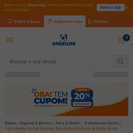
Baixe nosso
SuperApp
e tenha ofertas exclusivas
Baixe o app
toda semana!
Eletro & Bazar
Supermercado
Divvino
0
Busque o que deseja
Higiene E Beleza
Para O Rosto
Tratamento Facial
Hidratante Facial Garnier Skinactive Uniform & Matte Efeito