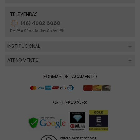
TELEVENDAS
(48) 4002 6060
De 2ª a Sábado das 8h às 18h.
INSTITUCIONAL
ATENDIMENTO
FORMAS DE PAGAMENTO
CERTIFICAÇÕES