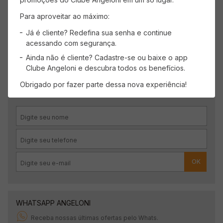
Carregando avaliações…
Para aproveitar ao máximo:
Já é cliente? Redefina sua senha e continue
acessando com segurança.
Ainda não é cliente? Cadastre-se ou baixe o app
Clube Angeloni e descubra todos os benefícios.
CADASTRE-SE
Obrigado por fazer parte dessa nova experiência!
Receba promoções, novidades e descontos
exclusivos.
OK
WHATSAPP ANGELONI
Receba nossas últimas ofertas pelo Whats.