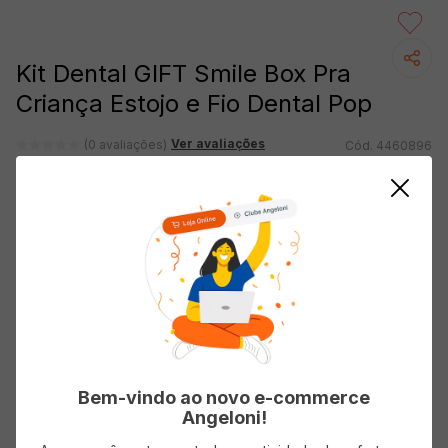
Kit Dental GIFT Smile Box Pra
Criança Estojo e Fio Dental Pop
Ver avaliações
(0 avaliações)
4460896
Produto indisponível
Preencha os campos e assim que o produto voltar ao
estoque avisamos você! :)
Bem-vindo ao novo e-commerce
Angeloni!