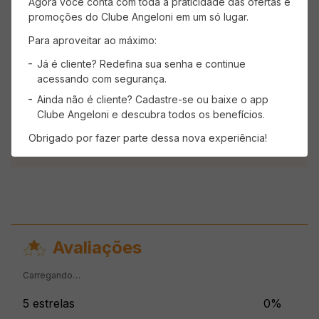
Agora você conta com toda a praticidade das ofertas e
promoções do Clube Angeloni em um só lugar.
Para aproveitar ao máximo:
Já é cliente? Redefina sua senha e continue
acessando com segurança.
Ainda não é cliente? Cadastre-se ou baixe o app
Descrição do produto
Clube Angeloni e descubra todos os benefícios.
Kit Dental GIFT Smile Box Pra Criança Estojo e
Obrigado por fazer parte dessa nova experiência!
Fio Dental Pop
Avaliações
Carregando…
5 estrelas
0%