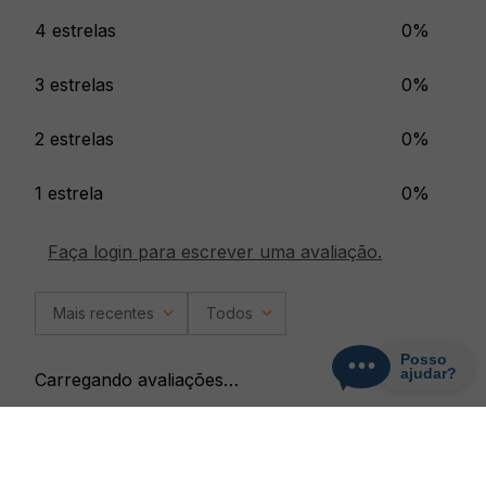
4 estrelas
0%
3 estrelas
0%
2 estrelas
0%
1 estrela
0%
Faça login para escrever uma avaliação.
Mais recentes
Todos
Carregando avaliações…