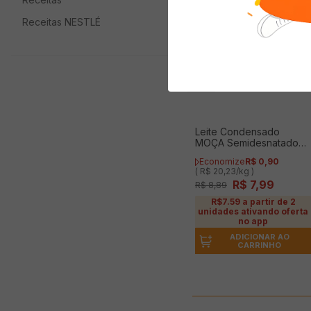
Receitas NESTLÉ
Leite Condensado
MOÇA Semidesnatado
395g
Economize
R$
0
,
90
( R$ 20,23/kg )
R$
7
,
99
R$
8
,
89
R$7.59 a partir de 2
unidades ativando oferta
no app
ADICIONAR AO
CARRINHO