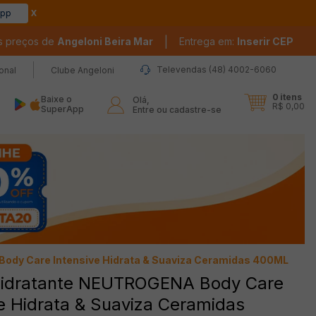
app
|
s preços de
Angeloni Beira Mar
Entrega em:
Inserir CEP
Televendas (48) 4002-6060
ional
Clube Angeloni
0
itens
Baixe o
Olá,

R$ 0,00
SuperApp
Entre ou cadastre-se
ody Care Intensive Hidrata & Suaviza Ceramidas 400ML
idratante NEUTROGENA Body Care
ve Hidrata & Suaviza Ceramidas