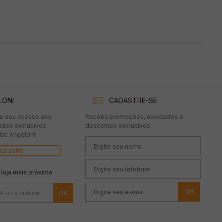
LONI
CADASTRE-SE
te seu acesso aos
Receba promoções, novidades e
údos exclusivos
descontos exclusivos.
be Angeloni.
ça parte
 loja mais próxima
OK