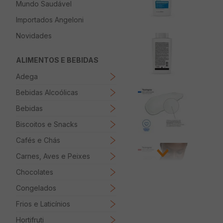
Mundo Saudável
8
º
Papel Higienico
Importados Angeloni
9
º
Macarrão
Novidades
10
º
Ovo
ALIMENTOS E BEBIDAS
Adega
Bebidas Alcoólicas
Bebidas
Biscoitos e Snacks
Cafés e Chás
Carnes, Aves e Peixes
Chocolates
Congelados
Frios e Laticínios
Hortifruti