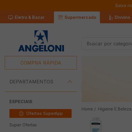
Baixe n
Eletro & Bazar
Supermercado
Divvino
Buscar por categorias
Termos Mais
Buscados
COMPRA RÁPIDA
1
º
Café
2
º
Leite
DEPARTAMENTOS
3
º
Chocolate
4
º
Iogurte
ESPECIAIS
Higiene E Beleza
5
º
Queijo
Ofertas SuperApp
6
º
Carne
Super Ofertas
7
º
Pão