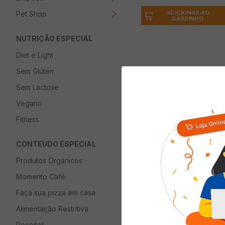
ADICIONAR AO
Pet Shop
CARRINHO
NUTRIÇÃO ESPECIAL
Diet e Light
Sem Glúten
Descrição
Sem Lactose
Vegano
O Hidratante Corpo
Com ativos poderoso
Fitness
CONTEÚDO ESPECIAL
Produtos Orgânicos
Quem viu com
Momento Café
Faça sua pizza em casa
Alimentação Restritiva
Receitas