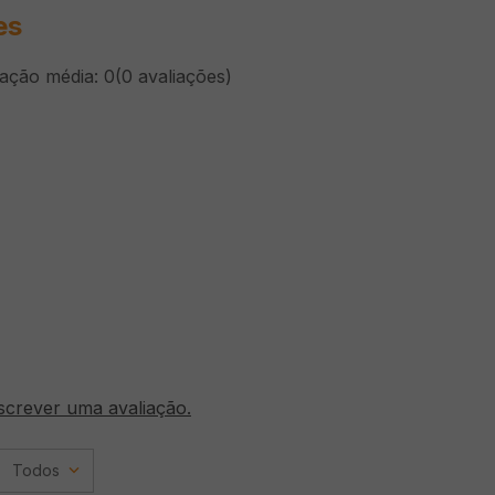
es
cação média: 0
(0 avaliações)
screver uma avaliação.
Todos