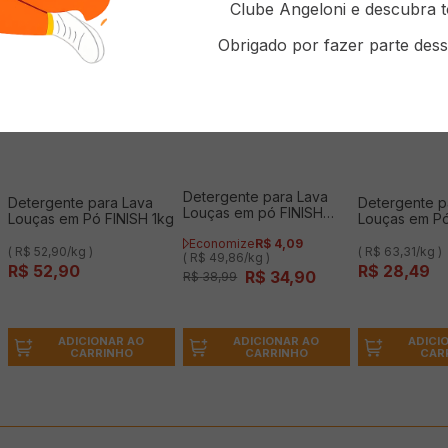
Clube Angeloni e descubra t
Obrigado por fazer parte dess
Detergente para Lava
Detergente para Lava
Detergente p
Louças em pó FINISH
Louças em Pó FINISH 1kg
Louças em Pó
700g
450g
Economize
R$
4
,
09
( R$ 52,90/kg )
( R$ 63,31/kg )
( R$ 49,86/kg )
R$
52
,
90
R$
28
,
49
R$
34
,
90
R$
38
,
99
ADICIONAR AO
ADICI
ADICIONAR AO
CARRINHO
CAR
CARRINHO