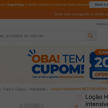
osso
SuperApp
e tenha ofertas exclusivas toda semana!
Baixe o 
Você está navegando e vendo o
Instituc
, produtos ou marcas
Loção Hidratante NEUTROGENA B
Para O Corpo
Hidratante
Loção H
Intensi