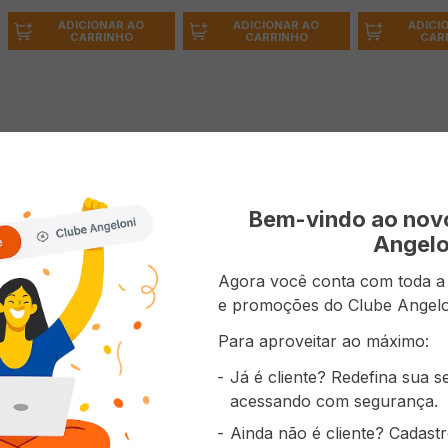
ADICIONAR AO
ADICIONAR AO
ADICI
CARRINHO
CARRINHO
CAR
 do produto
ral NEUTROGENA® Body Care Intensive Hidrata&Suaviza aca
Bem-vindo ao no
s e textura ultraleve, hidrata com alta fixação por 48 hor
Angelo
Agora você conta com toda a p
e promoções do Clube Angelo
prou também
Para aproveitar ao máximo:
Já é cliente? Redefina sua 
acessando com segurança.
Ainda não é cliente? Cadast