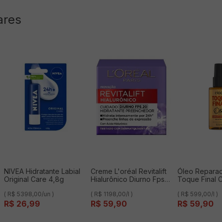
ares
NIVEA Hidratante Labial
Creme L'oréal Revitalift
Óleo Repara
Original Care 4,8g
Hialurônico Diurno Fps
Toque Final
20 Com ácido
Essencial 100
( R$ 5398,00/un )
( R$ 1198,00/l )
( R$ 599,00/l )
Hialurônico 50ml
R$
26
,
99
R$
59
,
90
R$
59
,
90