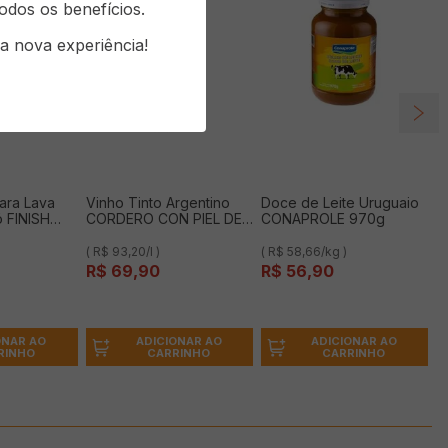
odos os benefícios.
a nova experiência!
ara Lava
Vinho Tinto Argentino
Doce de Leite Uruguaio
 FINISH
CORDERO CON PIEL DE
CONAPROLE 970g
LOBO Malbec 750ml
( R$ 93,20/l )
( R$ 58,66/kg )
R$
69
,
90
R$
56
,
90
ONAR AO
ADICIONAR AO
ADICIONAR AO
RINHO
CARRINHO
CARRINHO