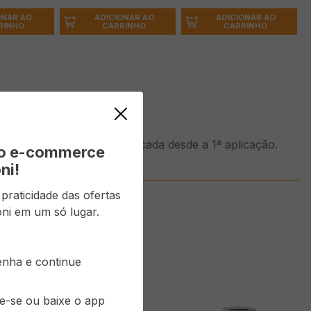
ONAR AO
ADICIONAR AO
ADICIONAR AO
RINHO
CARRINHO
CARRINHO
lma até a pele mais delicada desde a 1ª aplicação.
vo e-commerce
as.
ni!
raticidade das ofertas
ni em um só lugar.
senha e continue
re-se ou baixe o app