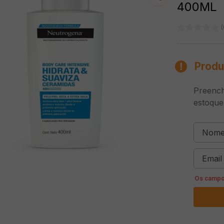
400ML
(
Produ
Preench
estoque