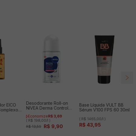
Desodorante Roll-on
dor EICO
Base Líquida VULT BB
NIVEA Derma Control
 Complexo
Sérum V100 FPS 60 30ml
Uniformiza 50ml
ml
Economize
R$
3
,
69
( R$ 1465,00/l )
( R$ 198,00/l )
R$
43
,
95
R$
9
,
90
R$
13
,
59