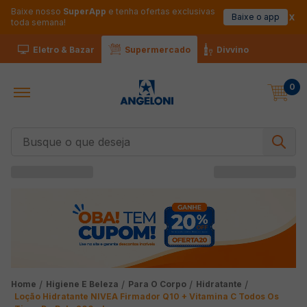
Baixe nosso
SuperApp
e tenha ofertas exclusivas
Baixe o app
toda semana!
Eletro & Bazar
Supermercado
Divvino
0
Busque o que deseja
Higiene E Beleza
Para O Corpo
Hidratante
Loção Hidratante NIVEA Firmador Q10 + Vitamina C Todos Os