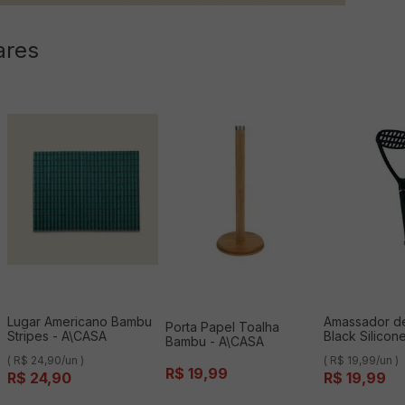
ares
Lugar Americano Bambu
Amassador de
Porta Papel Toalha
Stripes - A\CASA
Black Silicon
Bambu - A\CASA
A\CASA
( R$ 24,90/un )
( R$ 19,99/un )
R$
19
,
99
R$
24
,
90
R$
19
,
99