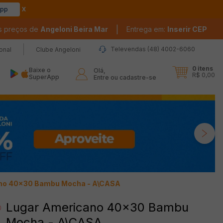
app
|
s preços de
Angeloni Beira Mar
Entrega em:
Inserir CEP
Televendas (48) 4002-6060
ional
Clube Angeloni
0
itens
Baixe o
Olá,

R$ 0,00
SuperApp
Entre ou cadastre-se
no 40x30 Bambu Mocha - A\CASA
Lugar Americano 40x30 Bambu
Mocha - A\CASA