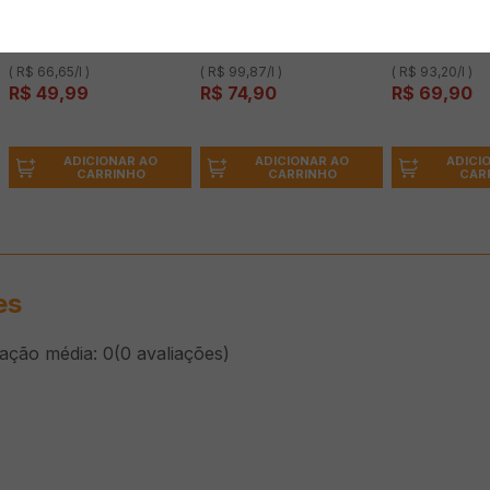
Vinho Tinto Uruguaio LA
Vinho Tinto Argentino
Vinho Tinto C
HACIENDA Merlot 750ml
LATITUD 33 Malbec
Junta Reserv
750ml
Carménère 7
( R$ 66,65/l )
( R$ 99,87/l )
( R$ 93,20/l )
R$
49
,
99
R$
74
,
90
R$
69
,
90
ADICIONAR AO
ADICIONAR AO
ADICI
CARRINHO
CARRINHO
CAR
es
cação média: 0
(0 avaliações)