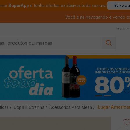
osso
SuperApp
e tenha ofertas exclusivas toda semana!
Baixe o 
Você está navegando e vendo o
Instituc
, produtos ou marcas
Lugar America
ticas
Copa E Cozinha
Acessórios Para Mesa