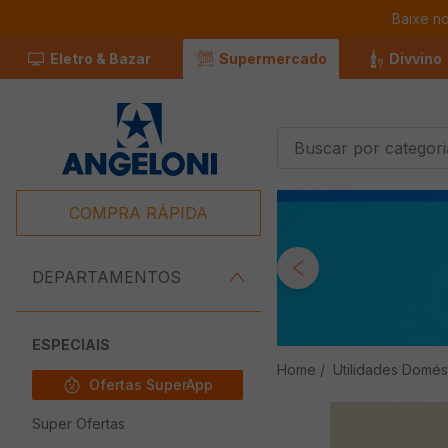
Baixe n
Eletro & Bazar
Supermercado
Divvino
Buscar por categorias
Termos Mais
Buscados
COMPRA RÁPIDA
1
º
Café
2
º
Leite
DEPARTAMENTOS
3
º
Chocolate
4
º
Queijo
ESPECIAIS
Utilidades Domés
5
º
Iogurte
Ofertas SuperApp
6
º
Carne
Super Ofertas
7
º
Pão