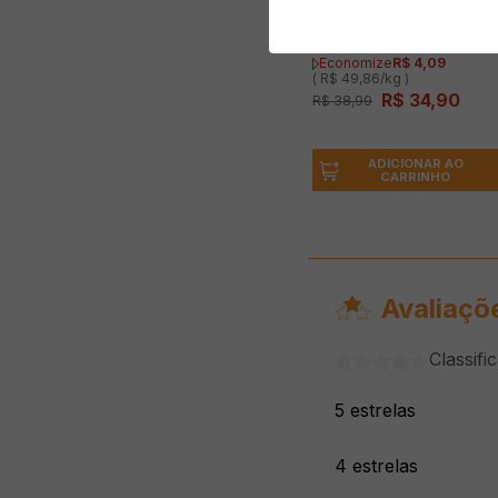
Detergente para Lava
Louças em pó FINISH
700g
Economize
R$
4
,
09
( R$ 49,86/kg )
R$
34
,
90
R$
38
,
99
ADICIONAR AO
CARRINHO
Avaliaçõ
Classifi
5 estrelas
4 estrelas