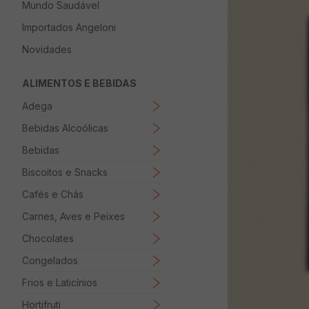
Mundo Saudável
8
º
Papel Higienico
Importados Angeloni
9
º
Macarrão
Novidades
10
º
Ovo
ALIMENTOS E BEBIDAS
Adega
Bebidas Alcoólicas
Bebidas
Biscoitos e Snacks
Cafés e Chás
Carnes, Aves e Peixes
Chocolates
Congelados
Frios e Laticínios
Hortifruti