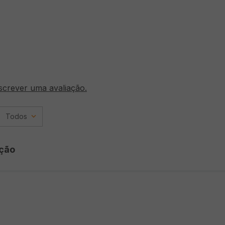
screver uma avaliação.
Todos
ção