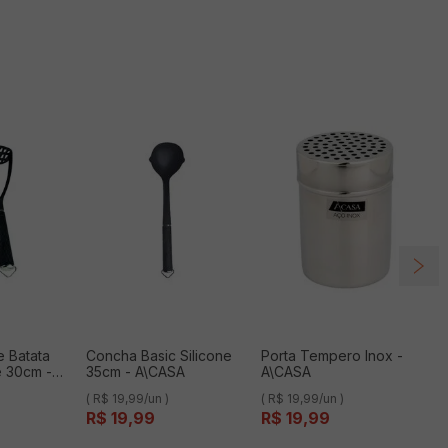
 Batata
Concha Basic Silicone
Porta Tempero Inox -
e 30cm -
35cm - A\CASA
A\CASA
( R$ 19,99/un )
( R$ 19,99/un )
R$
19
,
99
R$
19
,
99