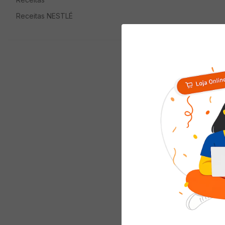
Receitas NESTLÉ
Quem viu com