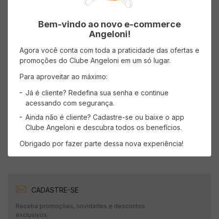
Bem-vindo ao novo e-commerce
Angeloni!
Avaliações
Agora você conta com toda a praticidade das ofertas e
Carregando…
promoções do Clube Angeloni em um só lugar.
Para aproveitar ao máximo:
Faça login para escrever uma avaliação.
Já é cliente? Redefina sua senha e continue
acessando com segurança.
Mais recentes
Todos
Ainda não é cliente? Cadastre-se ou baixe o app
Clube Angeloni e descubra todos os benefícios.
Carregando avaliações…
Obrigado por fazer parte dessa nova experiência!
CADASTRE-SE
Receba promoções, novidades e descontos
exclusivos.