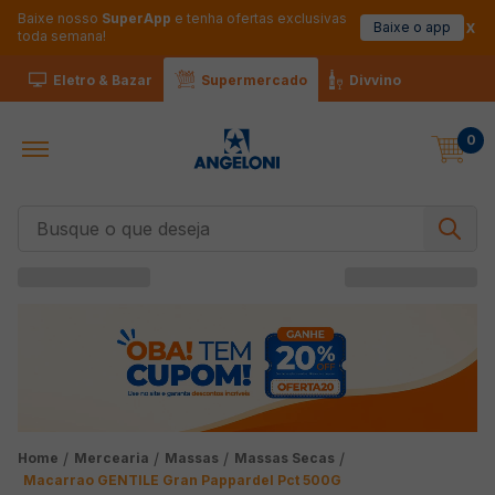
Baixe nosso
SuperApp
e tenha ofertas exclusivas
Baixe o app
toda semana!
Eletro & Bazar
Supermercado
Divvino
0
Busque o que deseja
Mercearia
Massas
Massas Secas
Macarrao GENTILE Gran Pappardel Pct 500G