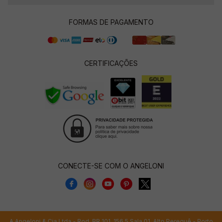
FORMAS DE PAGAMENTO
CERTIFICAÇÕES
CONECTE-SE COM O ANGELONI
A.Angeloni & Cia Ltda - Rod. BR 101, 156,5 Sala 01, Alto Perequê - Porto