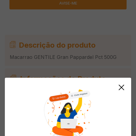
Descrição do produto
Macarrao GENTILE Gran Pappardel Pct 500G
Informações do Produto
Origem
Importado
Composição
Grano Duro
País de Origem
Itália