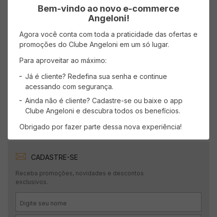
Avaliações
Bem-vindo ao novo e-commerce
Angeloni!
Carregando…
Agora você conta com toda a praticidade das ofertas e
promoções do Clube Angeloni em um só lugar.
Faça login para escrever uma avaliação.
Para aproveitar ao máximo:
Mais recentes
Todos
Já é cliente? Redefina sua senha e continue
acessando com segurança.
Ainda não é cliente? Cadastre-se ou baixe o app
Carregando avaliações…
Clube Angeloni e descubra todos os benefícios.
Obrigado por fazer parte dessa nova experiência!
CADASTRE-SE
Receba promoções, novidades e descontos
exclusivos.