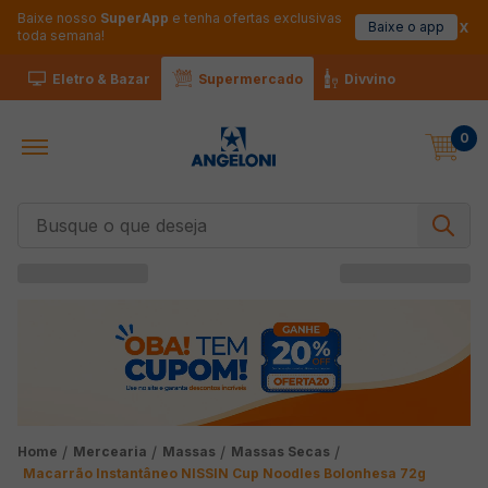
Baixe nosso
SuperApp
e tenha ofertas exclusivas
Baixe o app
toda semana!
Eletro & Bazar
Supermercado
Divvino
0
Busque o que deseja
Mercearia
Massas
Massas Secas
Macarrão Instantâneo NISSIN Cup Noodles Bolonhesa 72g