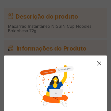
Descrição do produto
Macarrão Instantâneo NISSIN Cup Noodles
Bolonhesa 72g
Informações do Produto
Origem
Nacional
Composição
Instantâneas
Tipo
Instantâneo