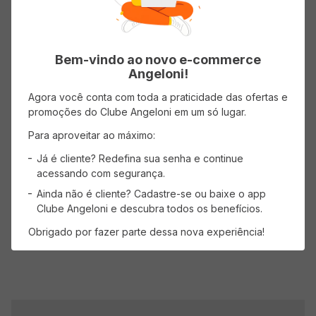
Avaliações
Bem-vindo ao novo e-commerce
Angeloni!
Classificação média: 0
(0 avaliações)
Agora você conta com toda a praticidade das ofertas e
promoções do Clube Angeloni em um só lugar.
Faça login para escrever uma avaliação.
Para aproveitar ao máximo:
Já é cliente? Redefina sua senha e continue
Mais recentes
Todos
acessando com segurança.
Ainda não é cliente? Cadastre-se ou baixe o app
Clube Angeloni e descubra todos os benefícios.
Nenhuma avaliação
Obrigado por fazer parte dessa nova experiência!