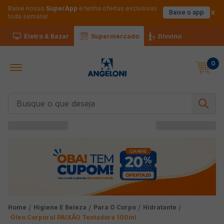
Baixe nosso
SuperApp
e tenha ofertas exclusivas
Baixe o app
toda semana!
Eletro & Bazar
Supermercado
Divvino
0
Busque o que deseja
Higiene E Beleza
Para O Corpo
Hidratante
Óleo Corporal PAIXÃO Tentadora 100ml