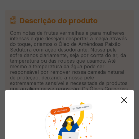
Descrição do produto
Com notas de frutas vermelhas e para mulheres
intensas e que desejam despertar a magia através
do toque, criamos o Óleo de Amêndoas Paixão
Sedutora com ação desodorante. Nossa pele
sofre danos diariamente, seja por conta do ar, da
temperatura ou das roupas que usamos. Até
mesmo a temperatura da água pode ser
responsável por remover nossa camada natural
de proteção, deixando a nossa pele
extremamente sensível e necessitada de produtos
que auxiliem nessa reposição. Os Óleos Corporais
Paixão são responsáveis por trazer uma
hidratação profunda, capaz de tratar até mesmo
peles extrassecas. Para uma pele macia,
rejuvenescida, e completamente hidratada, use
Óleo de Amêndoas Paixão Tentadora.