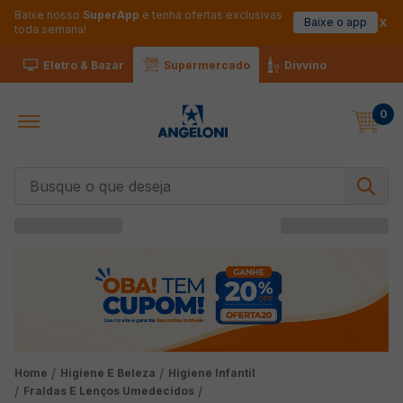
Baixe nosso
SuperApp
e tenha ofertas exclusivas
Baixe o app
toda semana!
Eletro & Bazar
Supermercado
Divvino
0
Busque o que deseja
Higiene E Beleza
Higiene Infantil
Fraldas E Lenços Umedecidos