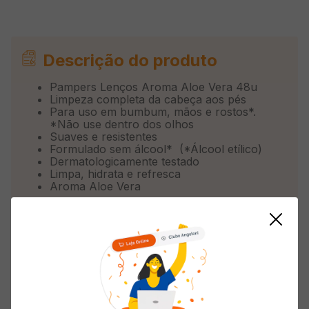
Descrição do produto
Pampers Lenços Aroma Aloe Vera 48u
Limpeza completa da cabeça aos pés
Para uso em bumbum, mãos e rostos*.
*Não use dentro dos olhos
Suaves e resistentes
Formulado sem álcool* (*Álcool etílico)
Dermatologicamente testado
Limpa, hidrata e refresca
Aroma Aloe Vera
Informações do Produto
Tamanho
Único
Tipo
Lenço