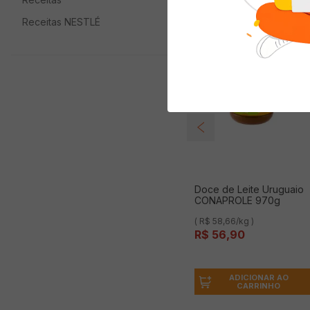
Receitas NESTLÉ
Doce de Leite Uruguaio
CONAPROLE 970g
( R$ 58,66/kg )
R$
56
,
90
ADICIONAR AO
CARRINHO