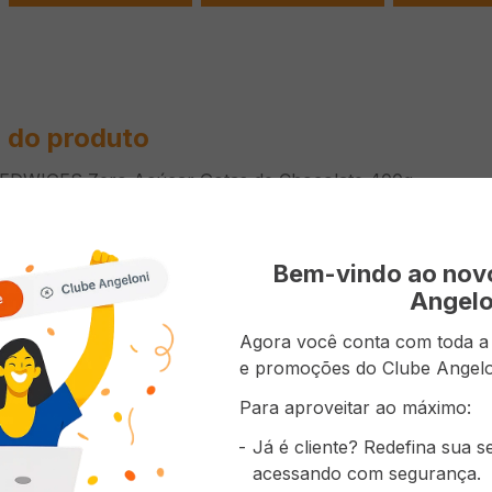
 do produto
EDWIGES Zero Açúcar Gotas de Chocolate 400g
ões do Produto
Bem-vindo ao no
Angelo
Diet - Ze
Agora você conta com toda a p
e promoções do Clube Angelo
Para aproveitar ao máximo:
Já é cliente? Redefina sua 
prou também
acessando com segurança.