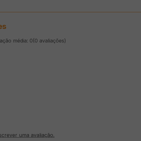
es
cação média: 0
(0 avaliações)
screver uma avaliação.