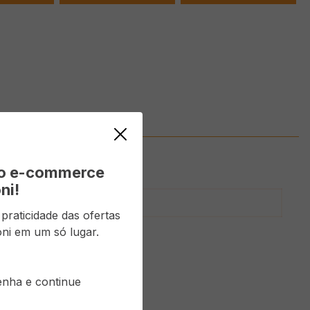
vo e-commerce
ni!
ro açúcar
raticidade das ofertas
ni em um só lugar.
senha e continue