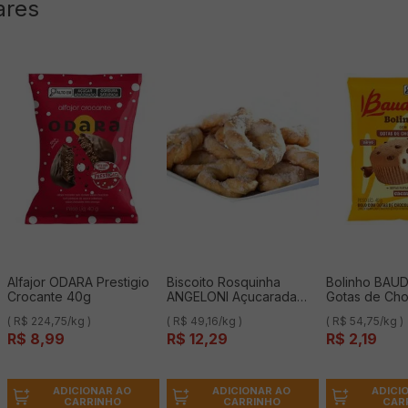
ares
Alfajor ODARA Prestigio
Biscoito Rosquinha
Bolinho BA
Crocante 40g
ANGELONI Açucarada
Gotas de Cho
250g
( R$ 224,75/kg )
( R$ 49,16/kg )
( R$ 54,75/kg )
R$
8
,
99
R$
12
,
29
R$
2
,
19
ADICIONAR AO
ADICIONAR AO
ADICI
CARRINHO
CARRINHO
CAR