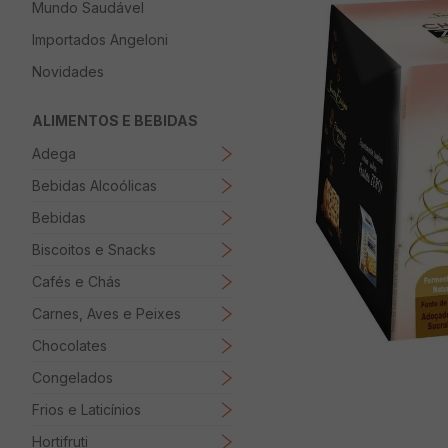
Mundo Saudável
8
º
Papel Higienico
Importados Angeloni
9
º
Macarrão
Novidades
10
º
Ovo
ALIMENTOS E BEBIDAS
Adega
Bebidas Alcoólicas
Bebidas
Biscoitos e Snacks
Cafés e Chás
Carnes, Aves e Peixes
Chocolates
Congelados
Frios e Laticínios
Hortifruti