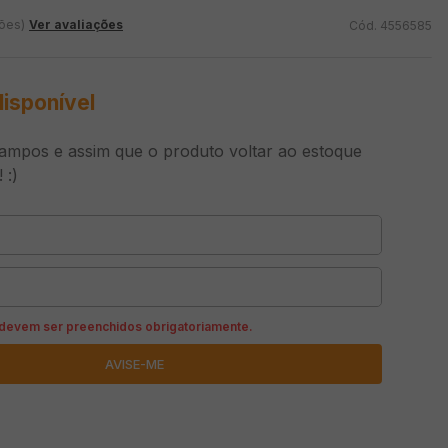
ções)
Ver avaliações
4556585
disponível
ampos e assim que o produto voltar ao estoque
 :)