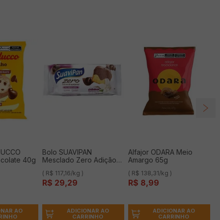
UDUCCO
Bolo SUAVIPAN
Alfajor ODARA Meio
colate 40g
Mesclado Zero Adição
Amargo 65g
de Açucares 250g
( R$ 117,16/kg )
( R$ 138,31/kg )
R$
29
,
29
R$
8
,
99
ONAR AO
ADICIONAR AO
ADICIONAR AO
RINHO
CARRINHO
CARRINHO