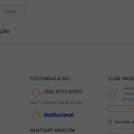
Todos
ção
TELEVENDAS & SAC
CLUBE ANGE
Habili
(48) 4002 6060
conte
do Clu
De 2ª a Sábado das 8h às 18h.
Fa
Institucional
Encontre a
WHATSAPP ANGELONI