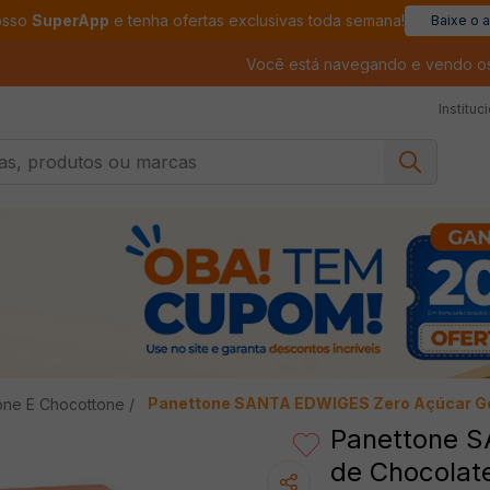
osso
SuperApp
e tenha ofertas exclusivas toda semana!
Baixe o 
Você está navegando e vendo o
Instituc
, produtos ou marcas
Panettone SANTA EDWIGES Zero Açúcar G
one E Chocottone
Panettone 
de Chocolat