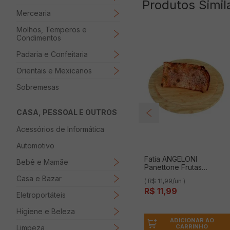
Produtos Simil
Mercearia
Molhos, Temperos e
Condimentos
Padaria e Confeitaria
Orientais e Mexicanos
Sobremesas
CASA, PESSOAL E OUTROS
Acessórios de Informática
Automotivo
Fatia ANGELONI
Bebê e Mamãe
Panettone Frutas
Unidade
Casa e Bazar
( R$ 11,99/un )
R$
11
,
99
Eletroportáteis
Higiene e Beleza
ADICIONAR AO
CARRINHO
Limpeza