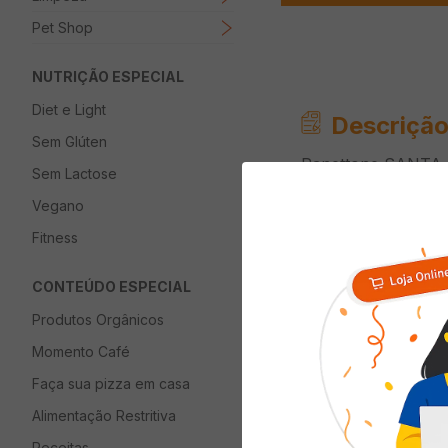
Pet Shop
NUTRIÇÃO ESPECIAL
Diet e Light
Descrição
Sem Glúten
Panettone SANTA 
Sem Lactose
Vegano
Informaç
Fitness
CONTEÚDO ESPECIAL
Restrição
Produtos Orgânicos
Momento Café
Faça sua pizza em casa
Quem viu com
Alimentação Restritiva
Receitas