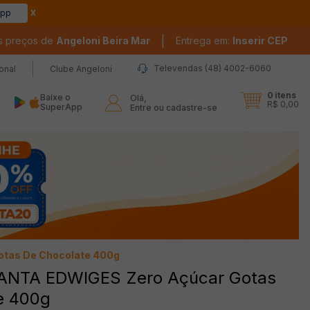
app
|
s preços de
Angeloni Beira Mar
Entrega em:
Inserir CEP
Televendas (48) 4002-6060
ional
Clube Angeloni
0
itens
Baixe o
Olá,

R$ 0,00
SuperApp
Entre ou cadastre-se
otas De Chocolate 400g
SANTA EDWIGES Zero Açúcar Gotas
e 400g