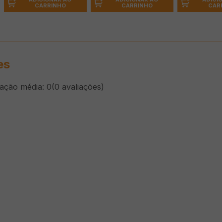
CARRINHO
CARRINHO
CAR
es
cação média: 0
(0 avaliações)