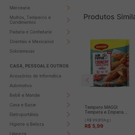
Mercearia
Produtos Simil
Molhos, Temperos e
Condimentos
Padaria e Confeitaria
Orientais e Mexicanos
Sobremesas
CASA, PESSOAL E OUTROS
Acessórios de Informática
Automotivo
Bebê e Mamãe
Casa e Bazar
Tempero MAGGI
Tempera e Empana
Eletroportáteis
Páprica 60g
( R$ 99,83/kg )
Higiene e Beleza
R$
5
,
99
Limpeza