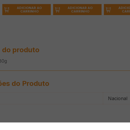
ADICIONAR AO
ADICIONAR AO
ADICI
CARRINHO
CARRINHO
CAR
 do produto
80g
ões do Produto
Nacional