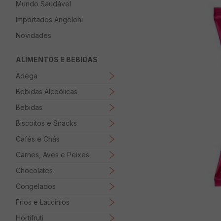
Mundo Saudável
8
º
Papel Higienico
Importados Angeloni
9
º
Macarrão
Novidades
10
º
Ovo
ALIMENTOS E BEBIDAS
Adega
Bebidas Alcoólicas
Bebidas
Biscoitos e Snacks
Cafés e Chás
Carnes, Aves e Peixes
Chocolates
Congelados
Frios e Laticínios
Hortifruti