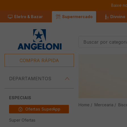
Baixe n
Eletro & Bazar
Supermercado
Divvino
Buscar por categorias
Termos Mais
Buscados
COMPRA RÁPIDA
1
º
Café
2
º
Leite
DEPARTAMENTOS
3
º
Chocolate
4
º
Iogurte
ESPECIAIS
Mercearia
Bisc
5
º
Carne
Ofertas SuperApp
6
º
Queijo
Super Ofertas
7
º
Pão