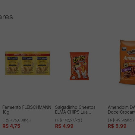
ares
Fermento FLEISCHMANN
Salgadinho Cheetos
Amendoim D
10g
ELMA CHIPS Lua
Doce Crocant
Parmesão 35g
Canela 120g
( R$ 475,00/kg )
( R$ 142,57/kg )
( R$ 49,92/kg )
R$
4
,
75
R$
4
,
99
R$
5
,
99