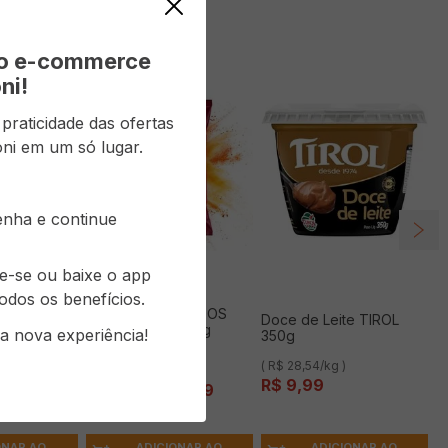
vo e-commerce
ni!
raticidade das ofertas
ni em um só lugar.
senha e continue
re-se ou baixe o app
odos os benefícios.
heetos
Salgadinho DORITOS
Doce de Leite TIROL
Onda
Queijo Nacho 120g
a nova experiência!
350g
0g
2
,
60
Economize
R$
4
,
00
( R$ 28,54/kg )
( R$ 91,58/kg )
R$
9
,
99
12
,
99
R$
10
,
99
R$
14
,
99
ADICIONAR AO
ONAR AO
ADICIONAR AO