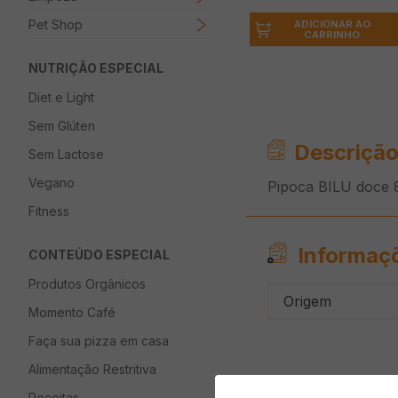
Pet Shop
ADICIONAR AO
CARRINHO
NUTRIÇÃO ESPECIAL
Diet e Light
Sem Glúten
Descrição
Sem Lactose
Vegano
Pipoca BILU doce 
Fitness
Informaç
CONTEÚDO ESPECIAL
Produtos Orgânicos
Origem
Momento Café
Faça sua pizza em casa
Alimentação Restritiva
Receitas