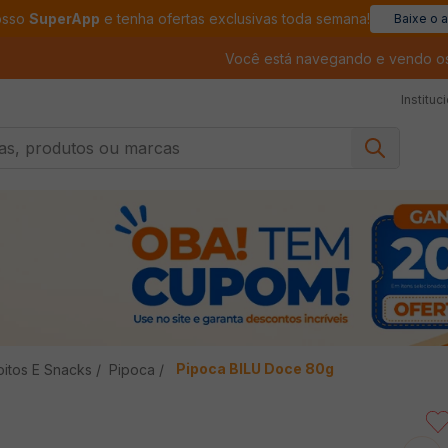
osso
SuperApp
e tenha ofertas exclusivas toda semana!
Baixe o 
Você está navegando e vendo o
Instituc
, produtos ou marcas
Pipoca BILU Doce 80g
oitos E Snacks
Pipoca