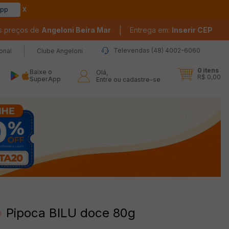
app
|
s preços de
Angeloni Beira Mar
Entrega em:
Inserir CEP
Televendas (48) 4002-6060
ional
Clube Angeloni
0
itens
Baixe o
Olá,

R$ 0,00
SuperApp
Entre ou cadastre-se
Pipoca BILU doce 80g