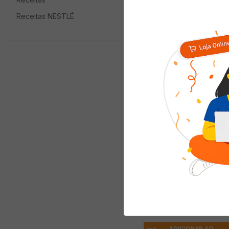
Quem viu com
Receitas NESTLÉ
Café MELITTA
Tradicional 500g
Economize
R$
3
,
00
( R$ 53,98/kg )
R$
26
,
99
R$
29
,
99
ADICIONAR AO