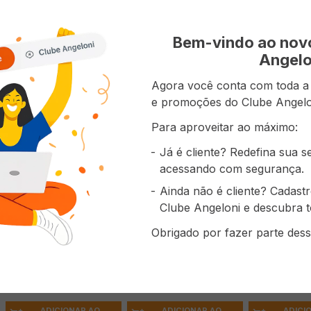
prou também
Bem-vindo ao no
Angelo
Agora você conta com toda a p
e promoções do Clube Angelo
Para aproveitar ao máximo:
Já é cliente? Redefina sua 
acessando com segurança.
Ainda não é cliente? Cadast
Clube Angeloni e descubra t
Creme de Leite
Salgadinho C
Café 3 CORAÇÕES
PIRACANJUBA 200g
ELMA CHIPS 
Obrigado por fazer parte dess
Tradicional à Vácuo
Requeijão 16
500g
Economize
R$
0
,
16
Economize
R$
( R$ 59,98/kg )
( R$ 12,95/kg )
( R$ 81,19/kg )
R$
29
,
99
R$
2
,
59
R$
R$
2
,
75
R$
15
,
59
ADICIONAR AO
ADICIONAR AO
ADICI