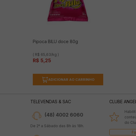
Pipoca BILU doce 80g
( R$ 65,63/kg )
R$
5
,
25
ADICIONAR AO CARRINHO
TELEVENDAS & SAC
CLUBE ANGE
Habili
(48) 4002 6060
conte
do Clu
De 2ª a Sábado das 8h às 18h.
Fa