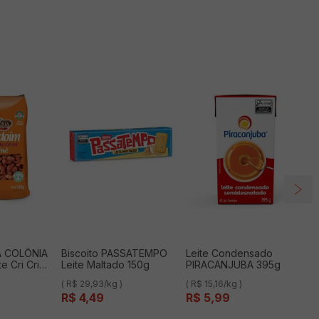
A COLÔNIA
Biscoito PASSATEMPO
Leite Condensado
e Cri Cri
Leite Maltado 150g
PIRACANJUBA 395g
( R$ 29,93/kg )
( R$ 15,16/kg )
R$
4
,
49
R$
5
,
99