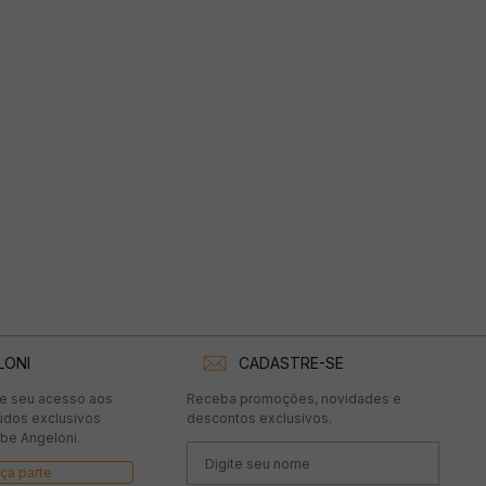
LONI
CADASTRE-SE
te seu acesso aos
Receba promoções, novidades e
údos exclusivos
descontos exclusivos.
be Angeloni.
ça parte