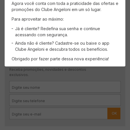
Agora você conta com toda a praticidade das ofertas e
promoções do Clube Angeloni em um só lugar.
Mais recentes
Todos
Para aproveitar ao máximo:
Carregando avaliações…
Já é cliente? Redefina sua senha e continue
acessando com segurança.
Ainda não é cliente? Cadastre-se ou baixe o app
Clube Angeloni e descubra todos os benefícios.
Obrigado por fazer parte dessa nova experiência!
CADASTRE-SE
Receba promoções, novidades e descontos
exclusivos.
OK