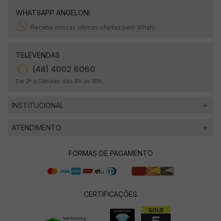
WHATSAPP ANGELONI
Receba nossas últimas ofertas pelo Whats.
TELEVENDAS
(48) 4002 6060
De 2ª a Sábado das 8h às 18h.
INSTITUCIONAL
ATENDIMENTO
FORMAS DE PAGAMENTO
CERTIFICAÇÕES