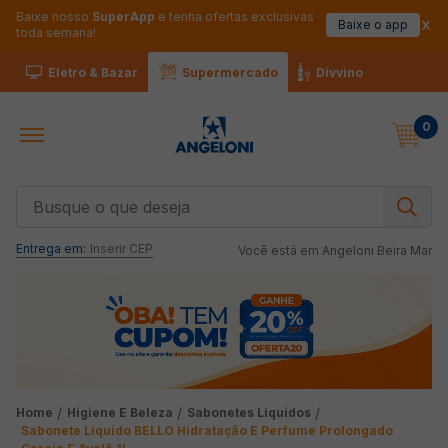
Baixe nosso
SuperApp
e tenha ofertas exclusivas
Baixe o app
toda semana!
Eletro & Bazar
Supermercado
Divvino
0
Busque o que deseja
Entrega em:
Inserir CEP
Você está em
Angeloni Beira Mar
Higiene E Beleza
Sabonetes Líquidos
Sabonete Líquido BELLO Hidratação E Perfume Prolongado