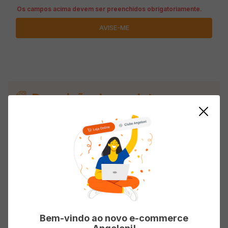
Descrição do produto
Sabonete Líquido BELLO Hidratação e Perfume
Prolongado Cereja e Avelã 1L
Avaliações
Bem-vindo ao novo e-commerce
Carregando…