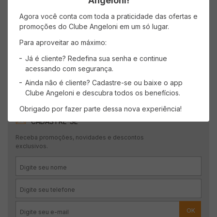
Angeloni!
Faça login para escrever uma avaliação.
Agora você conta com toda a praticidade das ofertas e
promoções do Clube Angeloni em um só lugar.
Mais recentes
Todos
Para aproveitar ao máximo:
Já é cliente? Redefina sua senha e continue
acessando com segurança.
Carregando avaliações…
Ainda não é cliente? Cadastre-se ou baixe o app
Clube Angeloni e descubra todos os benefícios.
Obrigado por fazer parte dessa nova experiência!
CADASTRE-SE
Receba promoções, novidades e descontos
exclusivos.
OK