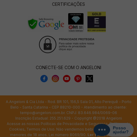
CERTIFICAÇÕES
CONECTE-SE COM O ANGELONI
A.Angeloni & Cia Ltda - Rod. BR 101, 156,5 Sala 01, Alto Perequê - Porto
Belo - Santa Catarina - CEP 88210-000 - Atendimento ao cliente:
tempo@angeloni.com.br
. CNPJ: 83.646.984/0069-06
Inscrição Estadual: 255.251.629 - Copyright @2018 Angeloni
Acesse as nossas
Políticas de Privacidade e Segurança
,
Políticas de
Cookies
,
Termos de Uso
. Não vendemos bebidas alcoólicas para
menores de 18 anos. Lei número 8069/90.
Ler todos os termos.