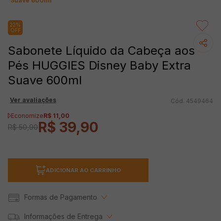
Suave 600ml
22%
OFF
Sabonete Líquido da Cabeça aos
Pés HUGGIES Disney Baby Extra
Suave 600ml
Ver avaliações
4549464
Economize
R$
11
,
00
R$
39
,
90
R$
50
,
90
ADICIONAR AO CARRINHO
Formas de Pagamento
Informações de Entrega