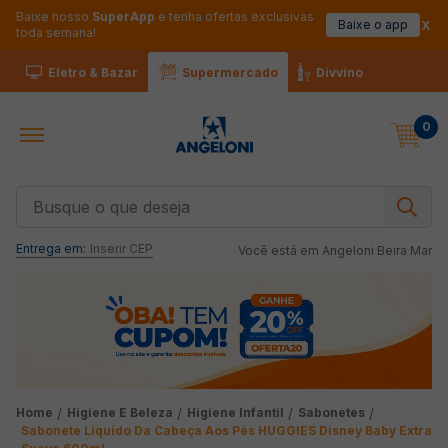
Baixe nosso
SuperApp
e tenha ofertas exclusivas
Baixe o app
toda semana!
Eletro & Bazar
Supermercado
Divvino
0
Busque o que deseja
Entrega em:
Inserir CEP
Você está em
Angeloni Beira Mar
Higiene E Beleza
Higiene Infantil
Sabonetes
Sabonete Líquido Da Cabeça Aos Pés HUGGIES Disney Baby Extra