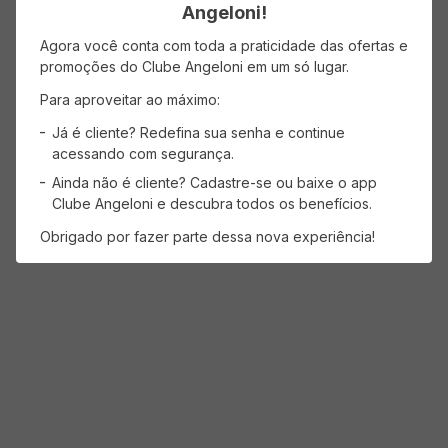
Angeloni!
Agora você conta com toda a praticidade das ofertas e
Faça login para escrever uma avaliação.
promoções do Clube Angeloni em um só lugar.
Para aproveitar ao máximo:
Mais recentes
Todos
Já é cliente? Redefina sua senha e continue
acessando com segurança.
Nenhuma avaliação
Ainda não é cliente? Cadastre-se ou baixe o app
Clube Angeloni e descubra todos os benefícios.
Obrigado por fazer parte dessa nova experiência!