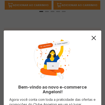
ADICIONAR AO CARRINHO
ADICIONAR AO CARRINHO
Descrição do produto
Salgadinho Cheetos ELMA CHIPS Onda Requeijão
140g
Informações do Produto
Origem
Nacional
Bem-vindo ao novo e-commerce
Angeloni!
Agora você conta com toda a praticidade das ofertas e
promoções do Clube Angeloni em um só lugar.