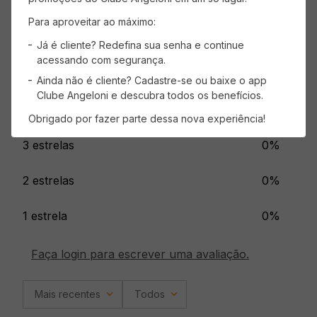
Avaliações
Para aproveitar ao máximo:
Já é cliente? Redefina sua senha e continue
Carregando…
acessando com segurança.
5 estrelas
0%
Ainda não é cliente? Cadastre-se ou baixe o app
Clube Angeloni e descubra todos os benefícios.
4 estrelas
0%
Obrigado por fazer parte dessa nova experiência!
3 estrelas
0%
2 estrelas
0%
1 estrela
0%
Faça login para escrever uma avaliação.
Mais recentes
Todos