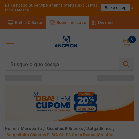
Baixe nosso
SuperApp
e tenha ofertas exclusivas
Baixe o app
toda semana!
Eletro & Bazar
Supermercado
Divvino
0
Busque o que deseja
Mercearia
Biscoitos E Snacks
Salgadinhos
Salgadinho Cheetos ELMA CHIPS Onda Requeijão 140g