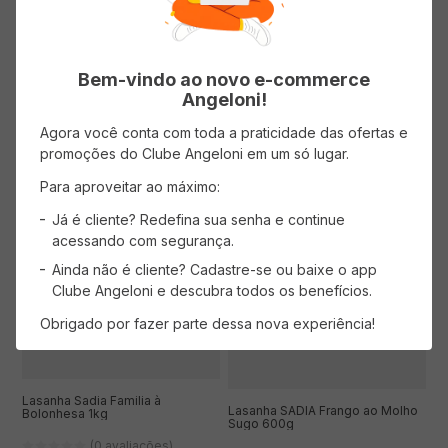
R$
11
,
99
R$
16
,
99
( R$ 34,26/kg )
R$
11
,
99
Bem-vindo ao novo e-commerce
Angeloni!
ADICIONAR AO CARRINHO
ADICIONAR AO CARRINHO
Agora você conta com toda a praticidade das ofertas e
promoções do Clube Angeloni em um só lugar.
Para aproveitar ao máximo:
Já é cliente? Redefina sua senha e continue
acessando com segurança.
Ainda não é cliente? Cadastre-se ou baixe o app
Clube Angeloni e descubra todos os benefícios.
Obrigado por fazer parte dessa nova experiência!
Lasanha Sadia Familia à
Lasanha SADIA Frango ao Molho
Bolonhesa 1kg
Sugo 600g
(0 avaliações)