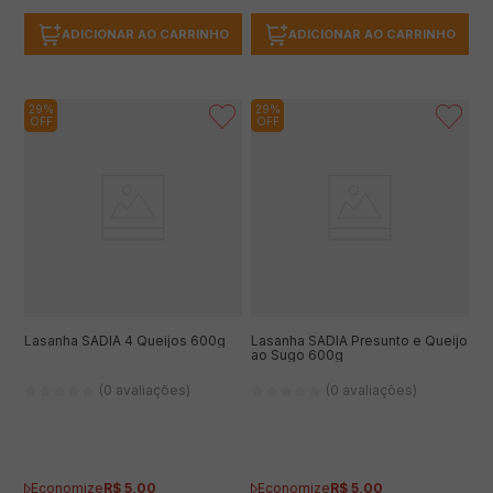
ADICIONAR AO CARRINHO
ADICIONAR AO CARRINHO
29%
29%
OFF
OFF
Lasanha SADIA 4 Queijos 600g
Lasanha SADIA Presunto e Queijo
ao Sugo 600g
(0 avaliações)
(0 avaliações)
Economize
R$
5
,
00
Economize
R$
5
,
00