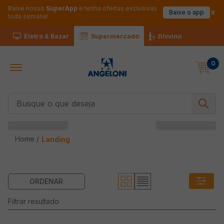
Baixe nosso
SuperApp
e tenha ofertas exclusivas
Baixe o app
toda semana!
Eletro & Bazar
Supermercado
Divvino
0
Busque o que deseja
Home /
Landing