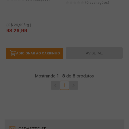
(0 avaliações)
( R$ 26,99/kg )
R$
26
,
99
AVISE-ME
ADICIONAR AO CARRINHO
Mostrando
1
-
8
de
8
produtos
1
CADASTRE-SE