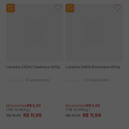
29%
29%
OFF
OFF
Lasanha SADIA Calabresa 600g
Lasanha SADIA Bolonhesa 600g
(0 avaliações)
(0 avaliações)
Economize
R$
5
,
00
Economize
R$
5
,
00
( R$ 19,98/kg )
( R$ 19,98/kg )
R$
11
,
99
R$
11
,
99
R$
16
,
99
R$
16
,
99