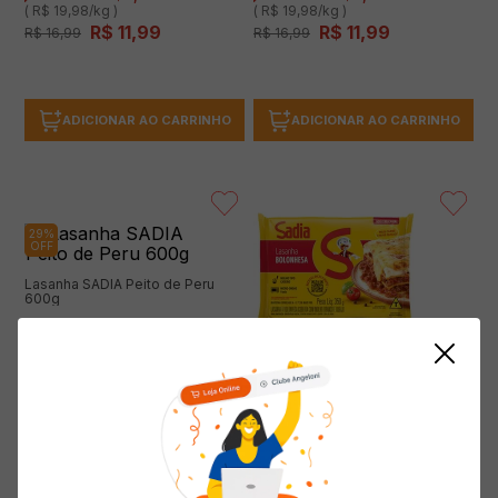
( R$ 19,98/kg )
( R$ 19,98/kg )
R$
11
,
99
R$
11
,
99
R$
16
,
99
R$
16
,
99
ADICIONAR AO CARRINHO
ADICIONAR AO CARRINHO
29%
OFF
Lasanha SADIA Peito de Peru
600g
(0 avaliações)
Lasanha SADIA Bolonhesa 350g
(0 avaliações)
Economize
R$
5
,
00
( R$ 19,98/kg )