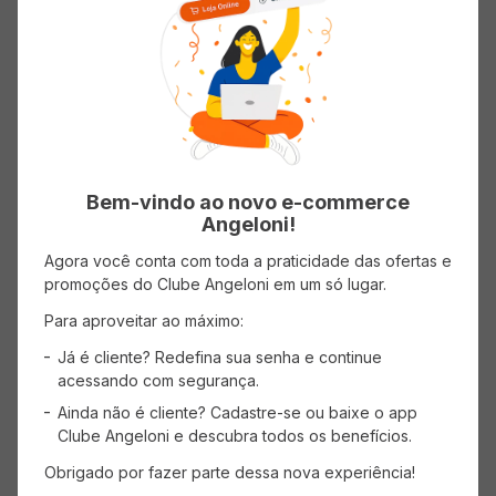
pegadas devem ser deixadas apenas na areia, por
isso nossa meta é ter uma emissão de carbono
tão pequena, que nem vai parecer que estivemos
aqui. Nós iniciamos nossa jornada produzindo
produtos com paixão e usando frascos feitos com
plástico 100% reciclado e recicláveis. Nossas
tampas e pumps ainda não são recicladas, mas
estamos trabalhando para isso. O Shampoo
Nutrição Antifrizz de Love Beauty and Planet com
Óleo de Argan e Lavanda tem tudo que você
Bem-vindo ao novo e-commerce
sempre quis: vegano, não testado em animais,
Angeloni!
sem silicones, parabenos e corantes. Nosso
compromisso é fazer um mundo melhor e mais
Agora você conta com toda a praticidade das ofertas e
bonito todos os dias com pequenas ações de
promoções do Clube Angeloni em um só lugar.
amor.
Para aproveitar ao máximo:
Já é cliente? Redefina sua senha e continue
acessando com segurança.
Ainda não é cliente? Cadastre-se ou baixe o app
Clube Angeloni e descubra todos os benefícios.
Avaliações
Obrigado por fazer parte dessa nova experiência!
Carregando…