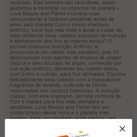
reciclado. Eles também são recicláveis, assim
ajudamos a minimizar os impactos no planeta •
Love Beauty and Planet incentiva suas
consumidoras a fazerem pequenas ações de
amor pelo planeta! Com o nosso shampoo
antifrizz, você fica mais linda e ajuda a cuidar do
meio ambiente Seus cabelos precisam de nutrição
e alinhamento dos fios ao mesmo tempo? O
incrível shampoo Nutrição Antifrizz te
proporciona um cabelo mais saudável, pois foi
desenvolvido com agentes de limpeza de origem
natural e óleo dourado de argan, conhecido por
sua ação antifrizz, deixando seu cabelo macio,
com brilho e nutrido, para fios alinhados. Envolva
delicadamente seus cabelos com a inesquecível
fragrância da lavanda, cultivada de forma
responsável nos campos franceses. A nutrição
capilar, com este shampoo, permite controle de
frizz e maciez para fios mais alinhados e
saudáveis. Love Beauty and Planet tem por
compromisso deixar você e o planeta mais
bonitos. Para um resultado ainda melhor, use
também o condicionador Nutrição Antifrizz. Nós
somos comprometidos com essas pequenas
ações de amor pelo planeta. Acreditamos que