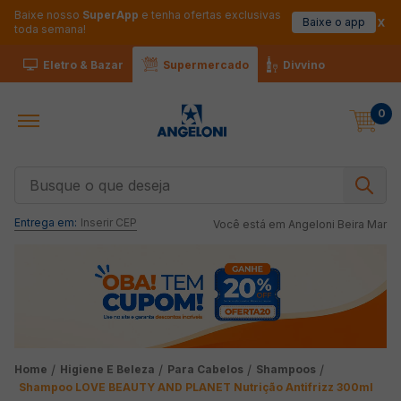
Baixe nosso
SuperApp
e tenha ofertas exclusivas
Baixe o app
toda semana!
Eletro & Bazar
Supermercado
Divvino
0
Busque o que deseja
Entrega em:
Inserir CEP
Você está em
Angeloni Beira Mar
Higiene E Beleza
Para Cabelos
Shampoos
Shampoo LOVE BEAUTY AND PLANET Nutrição Antifrizz 300ml